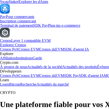
Swap
Staker
Explorer les dApps
Pay
Pour commerçants
Inscription commerçant
Terminal de paiement
SDK Pay
Plug-ins e-commerce
Cronos
Layer 1 compatible EVM
Explorez Cronos
Cronos PoS
Cronos EVM
Cronos zkEVM
SDK d'agent IA
Explorer
Affiliation
Institutions
Garde
Crypto.com
À propos de nous
Actualités de la société
Actualités des produits
Événem
Développeurs
Cronos PoS
Cronos EVM
Cronos zkEVM
SDK Pay
SDK d'agent IA
MC
Learn
Learn
Bitcoin
Recherche
Actualités du marché
CRYPTO
Une plateforme fiable pour vos 