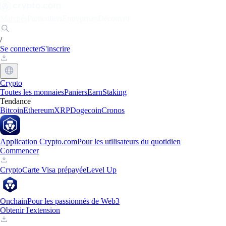
Marchés
Particuliers
Entreprises
Découvrir
/
Se connecter
S'inscrire
Crypto
Toutes les monnaies
Paniers
Earn
Staking
Tendance
Bitcoin
Ethereum
XRP
Dogecoin
Cronos
Application Crypto.com
Pour les utilisateurs du quotidien
Commencer
Crypto
Carte Visa prépayée
Level Up
Onchain
Pour les passionnés de Web3
Obtenir l'extension