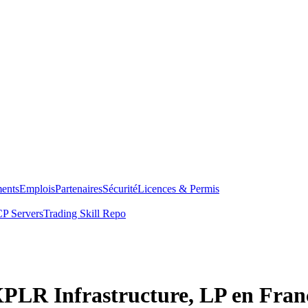
ents
Emplois
Partenaires
Sécurité
Licences & Permis
P Servers
Trading Skill Repo
XPLR Infrastructure, LP en Fran