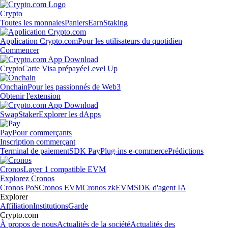
Crypto
Toutes les monnaies
Paniers
Earn
Staking
Application Crypto.com
Pour les utilisateurs du quotidien
Commencer
Crypto
Carte Visa prépayée
Level Up
Onchain
Pour les passionnés de Web3
Obtenir l'extension
Swap
Staker
Explorer les dApps
Pay
Pour commerçants
Inscription commerçant
Terminal de paiement
SDK Pay
Plug-ins e-commerce
Prédictions
Cronos
Layer 1 compatible EVM
Explorez Cronos
Cronos PoS
Cronos EVM
Cronos zkEVM
SDK d'agent IA
Explorer
Affiliation
Institutions
Garde
Crypto.com
À propos de nous
Actualités de la société
Actualités des