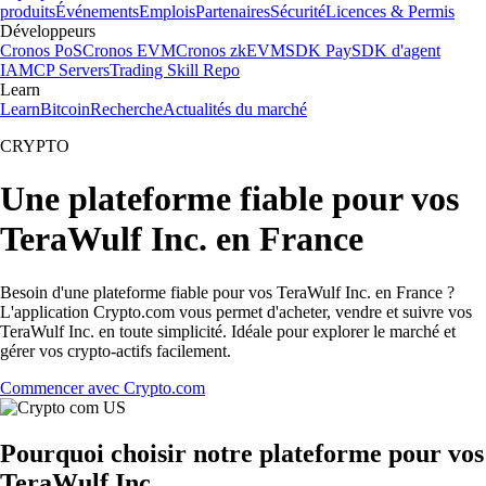
produits
Événements
Emplois
Partenaires
Sécurité
Licences & Permis
Développeurs
Cronos PoS
Cronos EVM
Cronos zkEVM
SDK Pay
SDK d'agent
IA
MCP Servers
Trading Skill Repo
Learn
Learn
Bitcoin
Recherche
Actualités du marché
CRYPTO
Une plateforme fiable pour vos
TeraWulf Inc. en France
Besoin d'une plateforme fiable pour vos TeraWulf Inc. en France ?
L'application Crypto.com vous permet d'acheter, vendre et suivre vos
TeraWulf Inc. en toute simplicité. Idéale pour explorer le marché et
gérer vos crypto-actifs facilement.
Commencer avec Crypto.com
Pourquoi choisir notre plateforme pour vos
TeraWulf Inc.