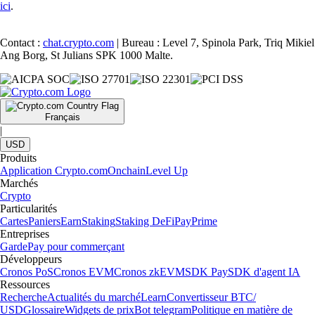
ici
.
Contact :
chat.crypto.com
| Bureau : Level 7, Spinola Park, Triq Mikiel
Ang Borg, St Julians SPK 1000 Malte.
Français
|
USD
Produits
Application Crypto.com
Onchain
Level Up
Marchés
Crypto
Particularités
Cartes
Paniers
Earn
Staking
Staking DeFi
Pay
Prime
Entreprises
Garde
Pay pour commerçant
Développeurs
Cronos PoS
Cronos EVM
Cronos zkEVM
SDK Pay
SDK d'agent IA
Ressources
Recherche
Actualités du marché
Learn
Convertisseur BTC/
USD
Glossaire
Widgets de prix
Bot telegram
Politique en matière de