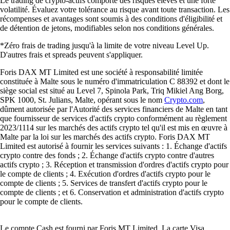
Le trading de crypto-actifs comporte des risques élevés et une forte
volatilité. Évaluez votre tolérance au risque avant toute transaction. Les
récompenses et avantages sont soumis à des conditions d'éligibilité et
de détention de jetons, modifiables selon nos conditions générales.
*Zéro frais de trading jusqu'à la limite de votre niveau Level Up.
D'autres frais et spreads peuvent s'appliquer.
Foris DAX MT Limited est une société à responsabilité limitée
constituée à Malte sous le numéro d'immatriculation C 88392 et dont le
siège social est situé au Level 7, Spinola Park, Triq Mikiel Ang Borg,
SPK 1000, St. Julians, Malte, opérant sous le nom
Crypto.com
,
dûment autorisée par l'Autorité des services financiers de Malte en tant
que fournisseur de services d'actifs crypto conformément au règlement
2023/1114 sur les marchés des actifs crypto tel qu'il est mis en œuvre à
Malte par la loi sur les marchés des actifs crypto. Foris DAX MT
Limited est autorisé à fournir les services suivants : 1. Échange d'actifs
crypto contre des fonds ; 2. Échange d'actifs crypto contre d'autres
actifs crypto ; 3. Réception et transmission d'ordres d'actifs crypto pour
le compte de clients ; 4. Exécution d'ordres d'actifs crypto pour le
compte de clients ; 5. Services de transfert d'actifs crypto pour le
compte de clients ; et 6. Conservation et administration d'actifs crypto
pour le compte de clients.
Le compte Cash est fourni par Foris MT Limited. La carte Visa