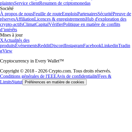
plaintes
Service client
Resumen de criptomonedas
Société
À propos de nous
Feuille de route
Emplois
Partenaires
Sécurité
Preuve de
réserves
Affiliation
Licences & enregistrements
Hub d'exploration des
crypto-actifs
Climat
Capital
Vérifier
Politique en matière de conflits
d’intérêts
Mises à jour
X
Actualités des
produits
Événements
Reddit
Discord
Instagram
Facebook
Linkedin
Tradin
gView
Cryptocurrency in Every Wallet™
Copyright © 2018 - 2026 Crypto.com. Tous droits réservés.
Conditions générales de l'EEE
Avis de confidentialité
Fees &
Limits
Statut
Préférences en matière de cookies