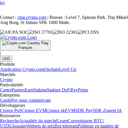
ici
.
Contact :
chat.crypto.com
| Bureau : Level 7, Spinola Park, Triq Mikiel
Ang Borg, St Julians SPK 1000 Malte.
Français
|
USD
Produits
Application Crypto.com
Onchain
Level Up
Marchés
Crypto
Particularités
Cartes
Paniers
Earn
Staking
Staking DeFi
Pay
Prime
Entreprises
Garde
Pay pour commerçant
Développeurs
Cronos PoS
Cronos EVM
Cronos zkEVM
SDK Pay
SDK d'agent IA
Ressources
Recherche
Actualités du marché
Learn
Convertisseur BTC/
USD
Glossaire
Widgets de prix
Bot telegram
Politique en matière de