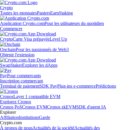
Crypto
Toutes les monnaies
Paniers
Earn
Staking
Application Crypto.com
Pour les utilisateurs du quotidien
Commencer
Crypto
Carte Visa prépayée
Level Up
Onchain
Pour les passionnés de Web3
Obtenir l'extension
Swap
Staker
Explorer les dApps
Pay
Pour commerçants
Inscription commerçant
Terminal de paiement
SDK Pay
Plug-ins e-commerce
Prédictions
Cronos
Layer 1 compatible EVM
Explorez Cronos
Cronos PoS
Cronos EVM
Cronos zkEVM
SDK d'agent IA
Explorer
Affiliation
Institutions
Garde
Crypto.com
À propos de nous
Actualités de la société
Actualités des