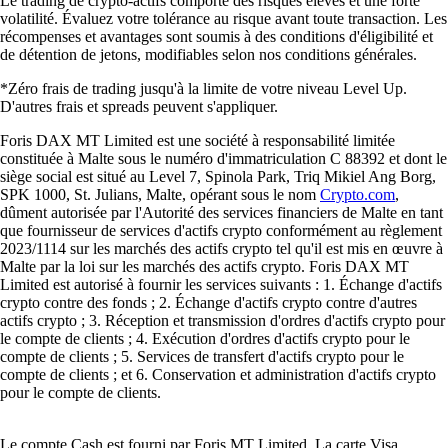
Le trading de crypto-actifs comporte des risques élevés et une forte
volatilité. Évaluez votre tolérance au risque avant toute transaction. Les
récompenses et avantages sont soumis à des conditions d'éligibilité et
de détention de jetons, modifiables selon nos conditions générales.
*Zéro frais de trading jusqu'à la limite de votre niveau Level Up.
D'autres frais et spreads peuvent s'appliquer.
Foris DAX MT Limited est une société à responsabilité limitée
constituée à Malte sous le numéro d'immatriculation C 88392 et dont le
siège social est situé au Level 7, Spinola Park, Triq Mikiel Ang Borg,
SPK 1000, St. Julians, Malte, opérant sous le nom
Crypto.com
,
dûment autorisée par l'Autorité des services financiers de Malte en tant
que fournisseur de services d'actifs crypto conformément au règlement
2023/1114 sur les marchés des actifs crypto tel qu'il est mis en œuvre à
Malte par la loi sur les marchés des actifs crypto. Foris DAX MT
Limited est autorisé à fournir les services suivants : 1. Échange d'actifs
crypto contre des fonds ; 2. Échange d'actifs crypto contre d'autres
actifs crypto ; 3. Réception et transmission d'ordres d'actifs crypto pour
le compte de clients ; 4. Exécution d'ordres d'actifs crypto pour le
compte de clients ; 5. Services de transfert d'actifs crypto pour le
compte de clients ; et 6. Conservation et administration d'actifs crypto
pour le compte de clients.
Le compte Cash est fourni par Foris MT Limited. La carte Visa