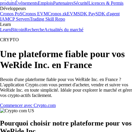
produits
Événements
Emplois
Partenaires
Sécurité
Licences & Permis
Développeurs
Cronos PoS
Cronos EVM
Cronos zkEVM
SDK Pay
SDK d'agent
IA
MCP Servers
Trading Skill Repo
Learn
Learn
Bitcoin
Recherche
Actualités du marché
CRYPTO
Une plateforme fiable pour vos
WeRide Inc. en France
Besoin d'une plateforme fiable pour vos WeRide Inc. en France ?
L'application Crypto.com vous permet d'acheter, vendre et suivre vos
WeRide Inc. en toute simplicité. Idéale pour explorer le marché et gérer
vos crypto-actifs facilement.
Commencer avec Crypto.com
Pourquoi choisir notre plateforme pour vos
WeRide Inc.