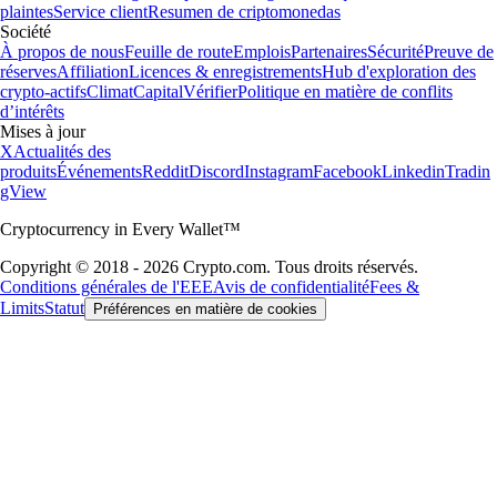
plaintes
Service client
Resumen de criptomonedas
Société
À propos de nous
Feuille de route
Emplois
Partenaires
Sécurité
Preuve de
réserves
Affiliation
Licences & enregistrements
Hub d'exploration des
crypto-actifs
Climat
Capital
Vérifier
Politique en matière de conflits
d’intérêts
Mises à jour
X
Actualités des
produits
Événements
Reddit
Discord
Instagram
Facebook
Linkedin
Tradin
gView
Cryptocurrency in Every Wallet™
Copyright © 2018 - 2026 Crypto.com. Tous droits réservés.
Conditions générales de l'EEE
Avis de confidentialité
Fees &
Limits
Statut
Préférences en matière de cookies