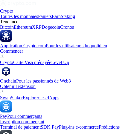
Crypto
Toutes les monnaies
Paniers
Earn
Staking
Tendance
Bitcoin
Ethereum
XRP
Dogecoin
Cronos
Application Crypto.com
Pour les utilisateurs du quotidien
Commencer
Crypto
Carte Visa prépayée
Level Up
Onchain
Pour les passionnés de Web3
Obtenir l'extension
Swap
Staker
Explorer les dApps
Pay
Pour commerçants
Inscription commerçant
Terminal de paiement
SDK Pay
Plug-ins e-commerce
Prédictions