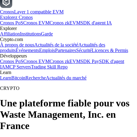
Cronos
Layer 1 compatible EVM
Explorez Cronos
Cronos PoS
Cronos EVM
Cronos zkEVM
SDK d'agent IA
Explorer
Affiliation
Institutions
Garde
Crypto.com
À propos de nous
Actualités de la société
Actualités des
produits
Événements
Emplois
Partenaires
Sécurité
Licences & Permis
Développeurs
Cronos PoS
Cronos EVM
Cronos zkEVM
SDK Pay
SDK d'agent
IA
MCP Servers
Trading Skill Repo
Learn
Learn
Bitcoin
Recherche
Actualités du marché
CRYPTO
Une plateforme fiable pour vos
Waste Management, Inc. en
France