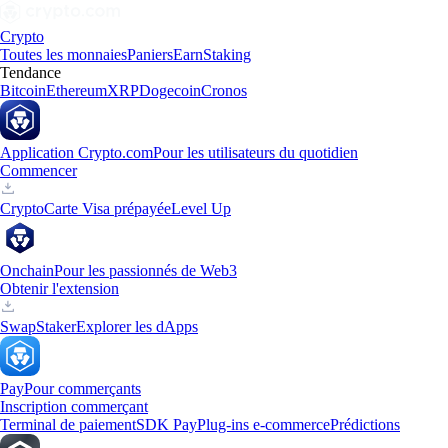
Crypto
Toutes les monnaies
Paniers
Earn
Staking
Tendance
Bitcoin
Ethereum
XRP
Dogecoin
Cronos
Application Crypto.com
Pour les utilisateurs du quotidien
Commencer
Crypto
Carte Visa prépayée
Level Up
Onchain
Pour les passionnés de Web3
Obtenir l'extension
Swap
Staker
Explorer les dApps
Pay
Pour commerçants
Inscription commerçant
Terminal de paiement
SDK Pay
Plug-ins e-commerce
Prédictions