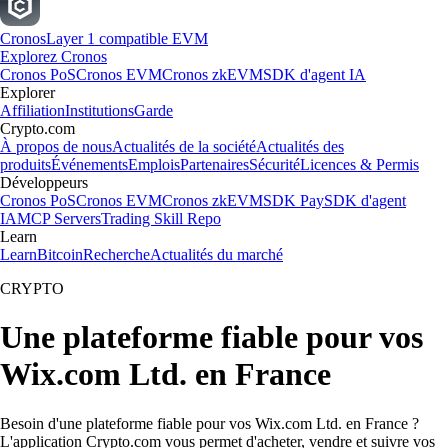
Cronos
Layer 1 compatible EVM
Explorez Cronos
Cronos PoS
Cronos EVM
Cronos zkEVM
SDK d'agent IA
Explorer
Affiliation
Institutions
Garde
Crypto.com
À propos de nous
Actualités de la société
Actualités des
produits
Événements
Emplois
Partenaires
Sécurité
Licences & Permis
Développeurs
Cronos PoS
Cronos EVM
Cronos zkEVM
SDK Pay
SDK d'agent
IA
MCP Servers
Trading Skill Repo
Learn
Learn
Bitcoin
Recherche
Actualités du marché
CRYPTO
Une plateforme fiable pour vos
Wix.com Ltd. en France
Besoin d'une plateforme fiable pour vos Wix.com Ltd. en France ?
L'application Crypto.com vous permet d'acheter, vendre et suivre vos