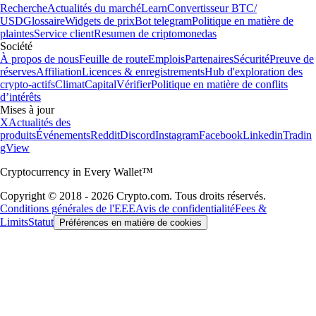
Recherche
Actualités du marché
Learn
Convertisseur BTC/
USD
Glossaire
Widgets de prix
Bot telegram
Politique en matière de
plaintes
Service client
Resumen de criptomonedas
Société
À propos de nous
Feuille de route
Emplois
Partenaires
Sécurité
Preuve de
réserves
Affiliation
Licences & enregistrements
Hub d'exploration des
crypto-actifs
Climat
Capital
Vérifier
Politique en matière de conflits
d’intérêts
Mises à jour
X
Actualités des
produits
Événements
Reddit
Discord
Instagram
Facebook
Linkedin
Tradin
gView
Cryptocurrency in Every Wallet™
Copyright © 2018 - 2026 Crypto.com. Tous droits réservés.
Conditions générales de l'EEE
Avis de confidentialité
Fees &
Limits
Statut
Préférences en matière de cookies