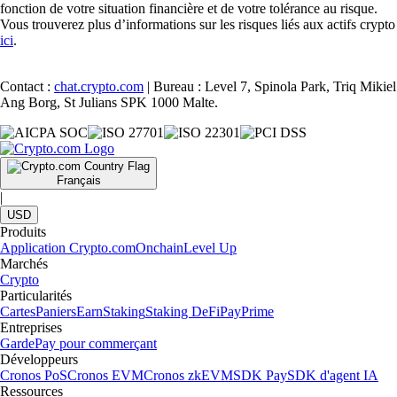
fonction de votre situation financière et de votre tolérance au risque.
Vous trouverez plus d’informations sur les risques liés aux actifs crypto
ici
.
Contact :
chat.crypto.com
| Bureau : Level 7, Spinola Park, Triq Mikiel
Ang Borg, St Julians SPK 1000 Malte.
Français
|
USD
Produits
Application Crypto.com
Onchain
Level Up
Marchés
Crypto
Particularités
Cartes
Paniers
Earn
Staking
Staking DeFi
Pay
Prime
Entreprises
Garde
Pay pour commerçant
Développeurs
Cronos PoS
Cronos EVM
Cronos zkEVM
SDK Pay
SDK d'agent IA
Ressources