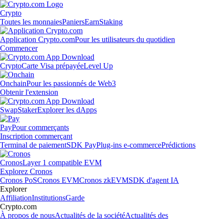
Crypto
Toutes les monnaies
Paniers
Earn
Staking
Application Crypto.com
Pour les utilisateurs du quotidien
Commencer
Crypto
Carte Visa prépayée
Level Up
Onchain
Pour les passionnés de Web3
Obtenir l'extension
Swap
Staker
Explorer les dApps
Pay
Pour commerçants
Inscription commerçant
Terminal de paiement
SDK Pay
Plug-ins e-commerce
Prédictions
Cronos
Layer 1 compatible EVM
Explorez Cronos
Cronos PoS
Cronos EVM
Cronos zkEVM
SDK d'agent IA
Explorer
Affiliation
Institutions
Garde
Crypto.com
À propos de nous
Actualités de la société
Actualités des