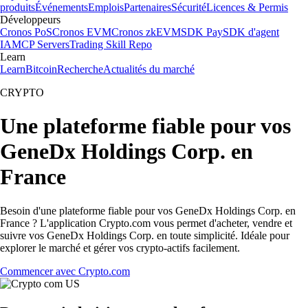
produits
Événements
Emplois
Partenaires
Sécurité
Licences & Permis
Développeurs
Cronos PoS
Cronos EVM
Cronos zkEVM
SDK Pay
SDK d'agent
IA
MCP Servers
Trading Skill Repo
Learn
Learn
Bitcoin
Recherche
Actualités du marché
CRYPTO
Une plateforme fiable pour vos
GeneDx Holdings Corp. en
France
Besoin d'une plateforme fiable pour vos GeneDx Holdings Corp. en
France ? L'application Crypto.com vous permet d'acheter, vendre et
suivre vos GeneDx Holdings Corp. en toute simplicité. Idéale pour
explorer le marché et gérer vos crypto-actifs facilement.
Commencer avec Crypto.com