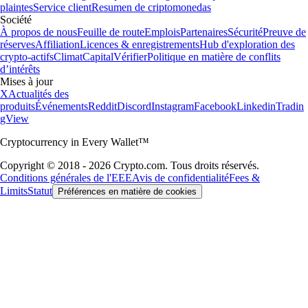
plaintes
Service client
Resumen de criptomonedas
Société
À propos de nous
Feuille de route
Emplois
Partenaires
Sécurité
Preuve de
réserves
Affiliation
Licences & enregistrements
Hub d'exploration des
crypto-actifs
Climat
Capital
Vérifier
Politique en matière de conflits
d’intérêts
Mises à jour
X
Actualités des
produits
Événements
Reddit
Discord
Instagram
Facebook
Linkedin
Tradin
gView
Cryptocurrency in Every Wallet™
Copyright © 2018 - 2026 Crypto.com. Tous droits réservés.
Conditions générales de l'EEE
Avis de confidentialité
Fees &
Limits
Statut
Préférences en matière de cookies