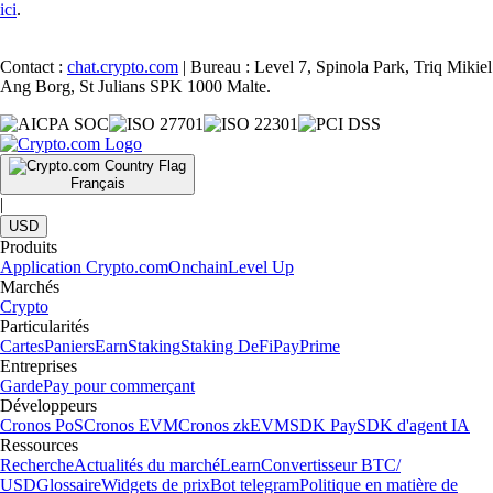
ici
.
Contact :
chat.crypto.com
| Bureau : Level 7, Spinola Park, Triq Mikiel
Ang Borg, St Julians SPK 1000 Malte.
Français
|
USD
Produits
Application Crypto.com
Onchain
Level Up
Marchés
Crypto
Particularités
Cartes
Paniers
Earn
Staking
Staking DeFi
Pay
Prime
Entreprises
Garde
Pay pour commerçant
Développeurs
Cronos PoS
Cronos EVM
Cronos zkEVM
SDK Pay
SDK d'agent IA
Ressources
Recherche
Actualités du marché
Learn
Convertisseur BTC/
USD
Glossaire
Widgets de prix
Bot telegram
Politique en matière de