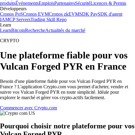
produits
Événements
Emplois
Partenaires
Sécurité
Licences & Permis
Développeurs
Cronos PoS
Cronos EVM
Cronos zkEVM
SDK Pay
SDK d'agent
IA
MCP Servers
Trading Skill Repo
Learn
Learn
Bitcoin
Recherche
Actualités du marché
CRYPTO
Une plateforme fiable pour vos
Vulcan Forged PYR en France
Besoin d'une plateforme fiable pour vos Vulcan Forged PYR en
France ? L'application Crypto.com vous permet d'acheter, vendre et
suivre vos Vulcan Forged PYR en toute simplicité. Idéale pour
explorer le marché et gérer vos crypto-actifs facilement.
Commencer avec Crypto.com
Pourquoi choisir notre plateforme pour vos
Vulcan Forged PYR