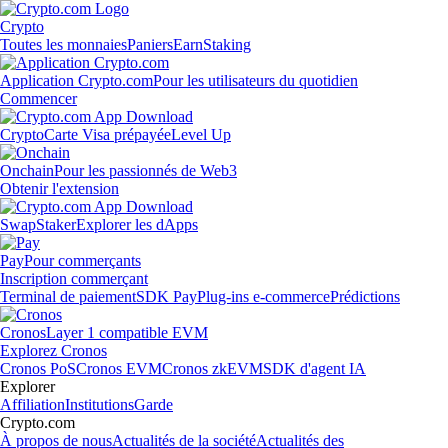
Crypto
Toutes les monnaies
Paniers
Earn
Staking
Application Crypto.com
Pour les utilisateurs du quotidien
Commencer
Crypto
Carte Visa prépayée
Level Up
Onchain
Pour les passionnés de Web3
Obtenir l'extension
Swap
Staker
Explorer les dApps
Pay
Pour commerçants
Inscription commerçant
Terminal de paiement
SDK Pay
Plug-ins e-commerce
Prédictions
Cronos
Layer 1 compatible EVM
Explorez Cronos
Cronos PoS
Cronos EVM
Cronos zkEVM
SDK d'agent IA
Explorer
Affiliation
Institutions
Garde
Crypto.com
À propos de nous
Actualités de la société
Actualités des