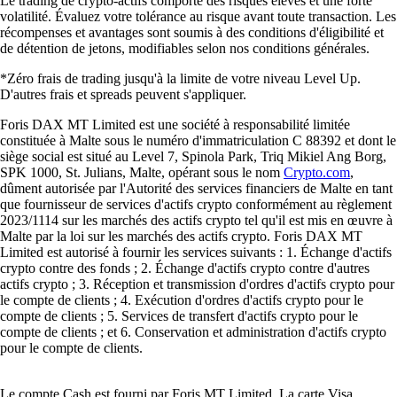
Le trading de crypto-actifs comporte des risques élevés et une forte
volatilité. Évaluez votre tolérance au risque avant toute transaction. Les
récompenses et avantages sont soumis à des conditions d'éligibilité et
de détention de jetons, modifiables selon nos conditions générales.
*Zéro frais de trading jusqu'à la limite de votre niveau Level Up.
D'autres frais et spreads peuvent s'appliquer.
Foris DAX MT Limited est une société à responsabilité limitée
constituée à Malte sous le numéro d'immatriculation C 88392 et dont le
siège social est situé au Level 7, Spinola Park, Triq Mikiel Ang Borg,
SPK 1000, St. Julians, Malte, opérant sous le nom
Crypto.com
,
dûment autorisée par l'Autorité des services financiers de Malte en tant
que fournisseur de services d'actifs crypto conformément au règlement
2023/1114 sur les marchés des actifs crypto tel qu'il est mis en œuvre à
Malte par la loi sur les marchés des actifs crypto. Foris DAX MT
Limited est autorisé à fournir les services suivants : 1. Échange d'actifs
crypto contre des fonds ; 2. Échange d'actifs crypto contre d'autres
actifs crypto ; 3. Réception et transmission d'ordres d'actifs crypto pour
le compte de clients ; 4. Exécution d'ordres d'actifs crypto pour le
compte de clients ; 5. Services de transfert d'actifs crypto pour le
compte de clients ; et 6. Conservation et administration d'actifs crypto
pour le compte de clients.
Le compte Cash est fourni par Foris MT Limited. La carte Visa