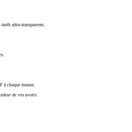
arifs ultra-transparents.
es.
TF à chaque instant.
valeur de vos avoirs.