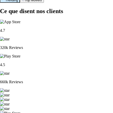
Trending
Top Movers
Ce que disent nos clients
4.7
320k Reviews
4.5
660k Reviews