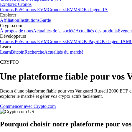
Explorez Cronos
Cronos PoS
Cronos EVM
Cronos zkEVM
SDK d'agent IA
Explorer
Affiliation
Institutions
Garde
Crypto.com
À propos de nous
Actualités de la société
Actualités des produits
Événem
Développeurs
Cronos PoS
Cronos EVM
Cronos zkEVM
SDK Pay
SDK d'agent IA
MC
Learn
Learn
Bitcoin
Recherche
Actualités du marché
CRYPTO
Une plateforme fiable pour vos
Besoin d'une plateforme fiable pour vos Vanguard Russell 2000 ETF en
explorer le marché et gérer vos crypto-actifs facilement.
Commencer avec Crypto.com
Pourquoi choisir notre plateforme pour vo