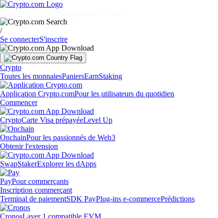
Marchés
Particuliers
Entreprises
Découvrir
/
Se connecter
S'inscrire
Crypto
Toutes les monnaies
Paniers
Earn
Staking
Application Crypto.com
Pour les utilisateurs du quotidien
Commencer
Crypto
Carte Visa prépayée
Level Up
Onchain
Pour les passionnés de Web3
Obtenir l'extension
Swap
Staker
Explorer les dApps
Pay
Pour commerçants
Inscription commerçant
Terminal de paiement
SDK Pay
Plug-ins e-commerce
Prédictions
Cronos
Layer 1 compatible EVM