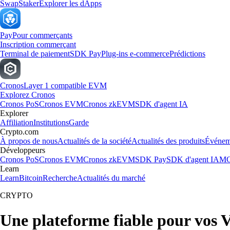
Swap
Staker
Explorer les dApps
Pay
Pour commerçants
Inscription commerçant
Terminal de paiement
SDK Pay
Plug-ins e-commerce
Prédictions
Cronos
Layer 1 compatible EVM
Explorez Cronos
Cronos PoS
Cronos EVM
Cronos zkEVM
SDK d'agent IA
Explorer
Affiliation
Institutions
Garde
Crypto.com
À propos de nous
Actualités de la société
Actualités des produits
Événem
Développeurs
Cronos PoS
Cronos EVM
Cronos zkEVM
SDK Pay
SDK d'agent IA
MC
Learn
Learn
Bitcoin
Recherche
Actualités du marché
CRYPTO
Une plateforme fiable pour vos V