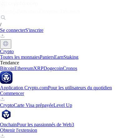
Marchés
Particuliers
Entreprises
Découvrir
/
Se connecter
S'inscrire
Crypto
Toutes les monnaies
Paniers
Earn
Staking
Tendance
Bitcoin
Ethereum
XRP
Dogecoin
Cronos
Application Crypto.com
Pour les utilisateurs du quotidien
Commencer
Crypto
Carte Visa prépayée
Level Up
Onchain
Pour les passionnés de Web3
Obtenir l'extension