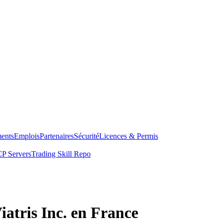
ents
Emplois
Partenaires
Sécurité
Licences & Permis
P Servers
Trading Skill Repo
iatris Inc. en France