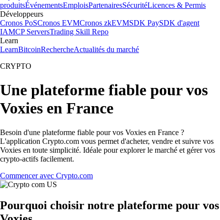
produits
Événements
Emplois
Partenaires
Sécurité
Licences & Permis
Développeurs
Cronos PoS
Cronos EVM
Cronos zkEVM
SDK Pay
SDK d'agent
IA
MCP Servers
Trading Skill Repo
Learn
Learn
Bitcoin
Recherche
Actualités du marché
CRYPTO
Une plateforme fiable pour vos
Voxies en France
Besoin d'une plateforme fiable pour vos Voxies en France ?
L'application Crypto.com vous permet d'acheter, vendre et suivre vos
Voxies en toute simplicité. Idéale pour explorer le marché et gérer vos
crypto-actifs facilement.
Commencer avec Crypto.com
Pourquoi choisir notre plateforme pour vos
Voxies