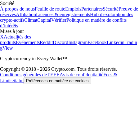
Société
À propos de nous
Feuille de route
Emplois
Partenaires
Sécurité
Preuve de
réserves
Affiliation
Licences & enregistrements
Hub d'exploration des
crypto-actifs
Climat
Capital
Vérifier
Politique en matière de conflits
d’intérêts
Mises à jour
X
Actualités des
produits
Événements
Reddit
Discord
Instagram
Facebook
Linkedin
Tradin
gView
Cryptocurrency in Every Wallet™
Copyright © 2018 - 2026 Crypto.com. Tous droits réservés.
Conditions générales de l'EEE
Avis de confidentialité
Fees &
Limits
Statut
Préférences en matière de cookies