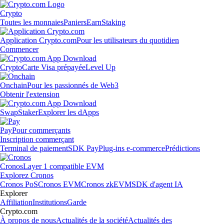
Crypto
Toutes les monnaies
Paniers
Earn
Staking
Application Crypto.com
Pour les utilisateurs du quotidien
Commencer
Crypto
Carte Visa prépayée
Level Up
Onchain
Pour les passionnés de Web3
Obtenir l'extension
Swap
Staker
Explorer les dApps
Pay
Pour commerçants
Inscription commerçant
Terminal de paiement
SDK Pay
Plug-ins e-commerce
Prédictions
Cronos
Layer 1 compatible EVM
Explorez Cronos
Cronos PoS
Cronos EVM
Cronos zkEVM
SDK d'agent IA
Explorer
Affiliation
Institutions
Garde
Crypto.com
À propos de nous
Actualités de la société
Actualités des