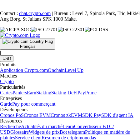
Contact :
chat.crypto.com
| Bureau : Level 7, Spinola Park, Triq Mikiel
Ang Borg, St Julians SPK 1000 Malte.
Français
|
USD
Produits
Application Crypto.com
Onchain
Level Up
Marchés
Crypto
Particularités
Cartes
Paniers
Earn
Staking
Staking DeFi
Pay
Prime
Entreprises
Garde
Pay pour commerçant
Développeurs
Cronos PoS
Cronos EVM
Cronos zkEVM
SDK Pay
SDK d'agent IA
Ressources
Recherche
Actualités du marché
Learn
Convertisseur BTC/
USD
Glossaire
Widgets de prix
Bot telegram
Politique en matière de
plaintes
Service client
Resumen de criptomonedas