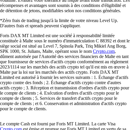
volatilité. Évaluez votre tolérance au risque avant toute transaction. Les
récompenses et avantages sont soumis à des conditions d'éligibilité et
de détention de jetons, modifiables selon nos conditions générales.
*Zéro frais de trading jusqu'à la limite de votre niveau Level Up.
D'autres frais et spreads peuvent s'appliquer.
Foris DAX MT Limited est une société à responsabilité limitée
constituée à Malte sous le numéro d'immatriculation C 88392 et dont le
siège social est situé au Level 7, Spinola Park, Triq Mikiel Ang Borg,
SPK 1000, St. Julians, Malte, opérant sous le nom
Crypto.com
,
dûment autorisée par l'Autorité des services financiers de Malte en tant
que fournisseur de services d'actifs crypto conformément au règlement
2023/1114 sur les marchés des actifs crypto tel qu'il est mis en œuvre à
Malte par la loi sur les marchés des actifs crypto. Foris DAX MT
Limited est autorisé à fournir les services suivants : 1. Échange d'actifs
crypto contre des fonds ; 2. Échange d'actifs crypto contre d'autres
actifs crypto ; 3. Réception et transmission d'ordres d'actifs crypto pour
le compte de clients ; 4. Exécution d'ordres d'actifs crypto pour le
compte de clients ; 5. Services de transfert d'actifs crypto pour le
compte de clients ; et 6. Conservation et administration d'actifs crypto
pour le compte de clients.
Le compte Cash est fourni par Foris MT Limited. La carte Visa
Crypto.com
est émise et promue par Foris MT Limited en vertu de sa