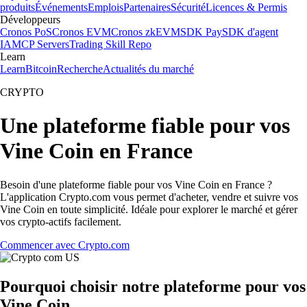
produits
Événements
Emplois
Partenaires
Sécurité
Licences & Permis
Développeurs
Cronos PoS
Cronos EVM
Cronos zkEVM
SDK Pay
SDK d'agent
IA
MCP Servers
Trading Skill Repo
Learn
Learn
Bitcoin
Recherche
Actualités du marché
CRYPTO
Une plateforme fiable pour vos
Vine Coin en France
Besoin d'une plateforme fiable pour vos Vine Coin en France ?
L'application Crypto.com vous permet d'acheter, vendre et suivre vos
Vine Coin en toute simplicité. Idéale pour explorer le marché et gérer
vos crypto-actifs facilement.
Commencer avec Crypto.com
Pourquoi choisir notre plateforme pour vos
Vine Coin