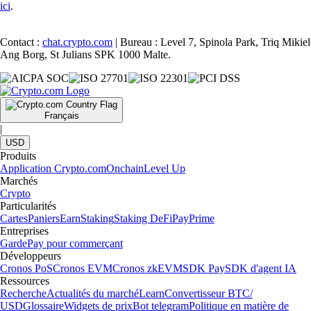
ici
.
Contact :
chat.crypto.com
| Bureau : Level 7, Spinola Park, Triq Mikiel
Ang Borg, St Julians SPK 1000 Malte.
Français
|
USD
Produits
Application Crypto.com
Onchain
Level Up
Marchés
Crypto
Particularités
Cartes
Paniers
Earn
Staking
Staking DeFi
Pay
Prime
Entreprises
Garde
Pay pour commerçant
Développeurs
Cronos PoS
Cronos EVM
Cronos zkEVM
SDK Pay
SDK d'agent IA
Ressources
Recherche
Actualités du marché
Learn
Convertisseur BTC/
USD
Glossaire
Widgets de prix
Bot telegram
Politique en matière de