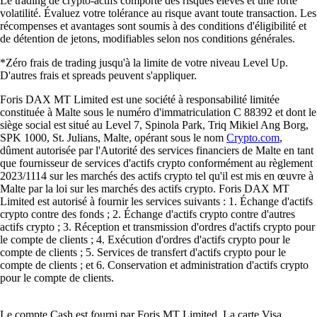
Le trading de crypto-actifs comporte des risques élevés et une forte
volatilité. Évaluez votre tolérance au risque avant toute transaction. Les
récompenses et avantages sont soumis à des conditions d'éligibilité et
de détention de jetons, modifiables selon nos conditions générales.
*Zéro frais de trading jusqu'à la limite de votre niveau Level Up.
D'autres frais et spreads peuvent s'appliquer.
Foris DAX MT Limited est une société à responsabilité limitée
constituée à Malte sous le numéro d'immatriculation C 88392 et dont le
siège social est situé au Level 7, Spinola Park, Triq Mikiel Ang Borg,
SPK 1000, St. Julians, Malte, opérant sous le nom
Crypto.com
,
dûment autorisée par l'Autorité des services financiers de Malte en tant
que fournisseur de services d'actifs crypto conformément au règlement
2023/1114 sur les marchés des actifs crypto tel qu'il est mis en œuvre à
Malte par la loi sur les marchés des actifs crypto. Foris DAX MT
Limited est autorisé à fournir les services suivants : 1. Échange d'actifs
crypto contre des fonds ; 2. Échange d'actifs crypto contre d'autres
actifs crypto ; 3. Réception et transmission d'ordres d'actifs crypto pour
le compte de clients ; 4. Exécution d'ordres d'actifs crypto pour le
compte de clients ; 5. Services de transfert d'actifs crypto pour le
compte de clients ; et 6. Conservation et administration d'actifs crypto
pour le compte de clients.
Le compte Cash est fourni par Foris MT Limited. La carte Visa