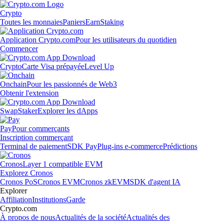
Crypto
Toutes les monnaies
Paniers
Earn
Staking
Application Crypto.com
Pour les utilisateurs du quotidien
Commencer
Crypto
Carte Visa prépayée
Level Up
Onchain
Pour les passionnés de Web3
Obtenir l'extension
Swap
Staker
Explorer les dApps
Pay
Pour commerçants
Inscription commerçant
Terminal de paiement
SDK Pay
Plug-ins e-commerce
Prédictions
Cronos
Layer 1 compatible EVM
Explorez Cronos
Cronos PoS
Cronos EVM
Cronos zkEVM
SDK d'agent IA
Explorer
Affiliation
Institutions
Garde
Crypto.com
À propos de nous
Actualités de la société
Actualités des