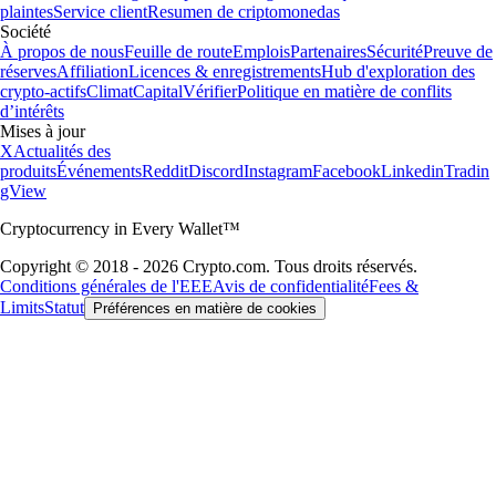
plaintes
Service client
Resumen de criptomonedas
Société
À propos de nous
Feuille de route
Emplois
Partenaires
Sécurité
Preuve de
réserves
Affiliation
Licences & enregistrements
Hub d'exploration des
crypto-actifs
Climat
Capital
Vérifier
Politique en matière de conflits
d’intérêts
Mises à jour
X
Actualités des
produits
Événements
Reddit
Discord
Instagram
Facebook
Linkedin
Tradin
gView
Cryptocurrency in Every Wallet™
Copyright © 2018 - 2026 Crypto.com. Tous droits réservés.
Conditions générales de l'EEE
Avis de confidentialité
Fees &
Limits
Statut
Préférences en matière de cookies