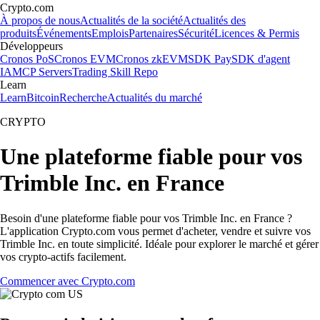
Crypto.com
À propos de nous
Actualités de la société
Actualités des
produits
Événements
Emplois
Partenaires
Sécurité
Licences & Permis
Développeurs
Cronos PoS
Cronos EVM
Cronos zkEVM
SDK Pay
SDK d'agent
IA
MCP Servers
Trading Skill Repo
Learn
Learn
Bitcoin
Recherche
Actualités du marché
CRYPTO
Une plateforme fiable pour vos
Trimble Inc. en France
Besoin d'une plateforme fiable pour vos Trimble Inc. en France ?
L'application Crypto.com vous permet d'acheter, vendre et suivre vos
Trimble Inc. en toute simplicité. Idéale pour explorer le marché et gérer
vos crypto-actifs facilement.
Commencer avec Crypto.com