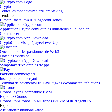
Crypto
Toutes les monnaies
Paniers
Earn
Staking
Tendance
Bitcoin
Ethereum
XRP
Dogecoin
Cronos
Application Crypto.com
Pour les utilisateurs du quotidien
Commencer
Crypto
Carte Visa prépayée
Level Up
Onchain
Pour les passionnés de Web3
Obtenir l'extension
Swap
Staker
Explorer les dApps
Pay
Pour commerçants
Inscription commerçant
Terminal de paiement
SDK Pay
Plug-ins e-commerce
Prédictions
Cronos
Layer 1 compatible EVM
Explorez Cronos
Cronos PoS
Cronos EVM
Cronos zkEVM
SDK d'agent IA
Explorer
Affiliation
Institutions
Garde