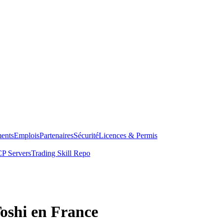
ents
Emplois
Partenaires
Sécurité
Licences & Permis
P Servers
Trading Skill Repo
Toshi en France