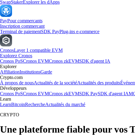
Swap
Staker
Explorer les dApps
Pay
Pour commerçants
Inscription commerçant
Terminal de paiement
SDK Pay
Plug-ins e-commerce
Cronos
Layer 1 compatible EVM
Explorez Cronos
Cronos PoS
Cronos EVM
Cronos zkEVM
SDK d'agent IA
Explorer
Affiliation
Institutions
Garde
Crypto.com
À propos de nous
Actualités de la société
Actualités des produits
Événem
Développeurs
Cronos PoS
Cronos EVM
Cronos zkEVM
SDK Pay
SDK d'agent IA
MC
Learn
Learn
Bitcoin
Recherche
Actualités du marché
CRYPTO
Une plateforme fiable pour vos 