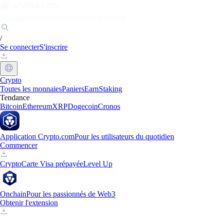
Marchés
Particuliers
Entreprises
Découvrir
/
Se connecter
S'inscrire
Crypto
Toutes les monnaies
Paniers
Earn
Staking
Tendance
Bitcoin
Ethereum
XRP
Dogecoin
Cronos
Application Crypto.com
Pour les utilisateurs du quotidien
Commencer
Crypto
Carte Visa prépayée
Level Up
Onchain
Pour les passionnés de Web3
Obtenir l'extension