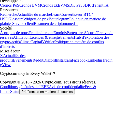
Développeurs
Cronos PoS
Cronos EVM
Cronos zkEVM
SDK Pay
SDK d'agent IA
Ressources
Recherche
Actualités du marché
Learn
Convertisseur BTC/
USD
Glossaire
Widgets de prix
Bot telegram
Politique en matière de
plaintes
Service client
Resumen de criptomonedas
Société
À propos de nous
Feuille de route
Emplois
Partenaires
Sécurité
Preuve de
réserves
Affiliation
Licences & enregistrements
Hub d'exploration des
crypto-actifs
Climat
Capital
Vérifier
Politique en matière de conflits
d’intérêts
Mises à jour
X
Actualités des
produits
Événements
Reddit
Discord
Instagram
Facebook
Linkedin
Tradin
gView
Cryptocurrency in Every Wallet™
Copyright © 2018 - 2026 Crypto.com. Tous droits réservés.
Conditions générales de l'EEE
Avis de confidentialité
Fees &
Limits
Statut
Préférences en matière de cookies