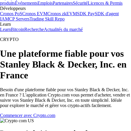
produits
Événements
Emplois
Partenaires
Sécurité
Licences & Permis
Développeurs
Cronos PoS
Cronos EVM
Cronos zkEVM
SDK Pay
SDK d'agent
IA
MCP Servers
Trading Skill Repo
Learn
Learn
Bitcoin
Recherche
Actualités du marché
CRYPTO
Une plateforme fiable pour vos
Stanley Black & Decker, Inc. en
France
Besoin d'une plateforme fiable pour vos Stanley Black & Decker, Inc.
en France ? L'application Crypto.com vous permet d'acheter, vendre et
suivre vos Stanley Black & Decker, Inc. en toute simplicité. Idéale
pour explorer le marché et gérer vos crypto-actifs facilement.
Commencer avec Crypto.com