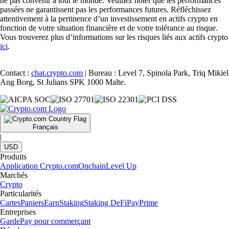
ne pas convenir à tout le monde. Veuillez noter que les performances
passées ne garantissent pas les performances futures. Réfléchissez
attentivement à la pertinence d’un investissement en actifs crypto en
fonction de votre situation financière et de votre tolérance au risque.
Vous trouverez plus d’informations sur les risques liés aux actifs crypto
ici
.
Contact :
chat.crypto.com
| Bureau : Level 7, Spinola Park, Triq Mikiel
Ang Borg, St Julians SPK 1000 Malte.
Français
|
USD
Produits
Application Crypto.com
Onchain
Level Up
Marchés
Crypto
Particularités
Cartes
Paniers
Earn
Staking
Staking DeFi
Pay
Prime
Entreprises
Garde
Pay pour commerçant