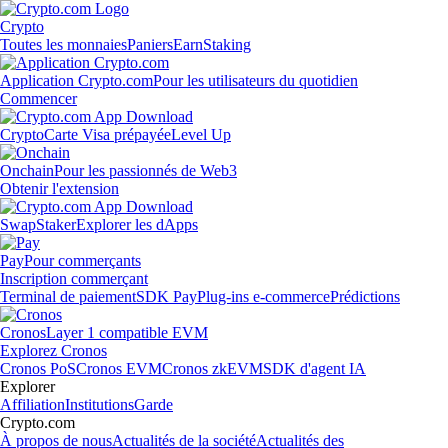
Crypto
Toutes les monnaies
Paniers
Earn
Staking
Application Crypto.com
Pour les utilisateurs du quotidien
Commencer
Crypto
Carte Visa prépayée
Level Up
Onchain
Pour les passionnés de Web3
Obtenir l'extension
Swap
Staker
Explorer les dApps
Pay
Pour commerçants
Inscription commerçant
Terminal de paiement
SDK Pay
Plug-ins e-commerce
Prédictions
Cronos
Layer 1 compatible EVM
Explorez Cronos
Cronos PoS
Cronos EVM
Cronos zkEVM
SDK d'agent IA
Explorer
Affiliation
Institutions
Garde
Crypto.com
À propos de nous
Actualités de la société
Actualités des