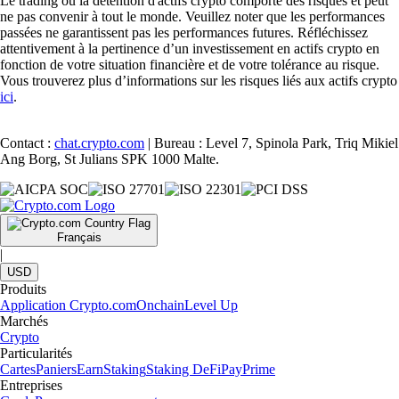
Le trading ou la détention d'actifs crypto comporte des risques et peut
ne pas convenir à tout le monde. Veuillez noter que les performances
passées ne garantissent pas les performances futures. Réfléchissez
attentivement à la pertinence d’un investissement en actifs crypto en
fonction de votre situation financière et de votre tolérance au risque.
Vous trouverez plus d’informations sur les risques liés aux actifs crypto
ici
.
Contact :
chat.crypto.com
| Bureau : Level 7, Spinola Park, Triq Mikiel
Ang Borg, St Julians SPK 1000 Malte.
Français
|
USD
Produits
Application Crypto.com
Onchain
Level Up
Marchés
Crypto
Particularités
Cartes
Paniers
Earn
Staking
Staking DeFi
Pay
Prime
Entreprises