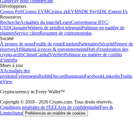
Garde
Pay pour commerçant
Développeurs
Cronos PoS
Cronos EVM
Cronos zkEVM
SDK Pay
SDK d'agent IA
Ressources
Recherche
Actualités du marché
Learn
Convertisseur BTC/
USD
Glossaire
Widgets de prix
Bot telegram
Politique en matière de
plaintes
Service client
Resumen de criptomonedas
Société
À propos de nous
Feuille de route
Emplois
Partenaires
Sécurité
Preuve de
réserves
Affiliation
Licences & enregistrements
Hub d'exploration des
crypto-actifs
Climat
Capital
Vérifier
Politique en matière de conflits
d’intérêts
Mises à jour
X
Actualités des
produits
Événements
Reddit
Discord
Instagram
Facebook
Linkedin
Tradin
gView
Cryptocurrency in Every Wallet™
Copyright © 2018 - 2026 Crypto.com. Tous droits réservés.
Conditions générales de l'EEE
Avis de confidentialité
Fees &
Limits
Statut
Préférences en matière de cookies