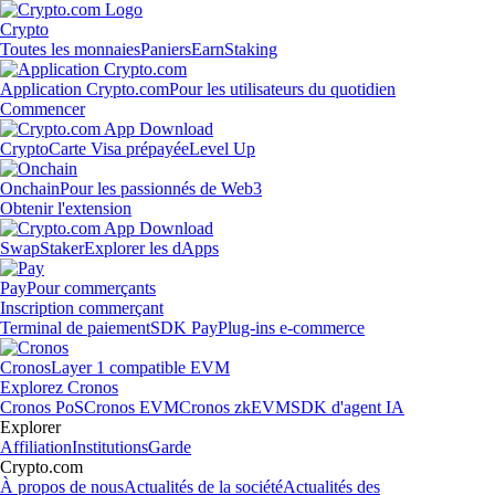
Crypto
Toutes les monnaies
Paniers
Earn
Staking
Application Crypto.com
Pour les utilisateurs du quotidien
Commencer
Crypto
Carte Visa prépayée
Level Up
Onchain
Pour les passionnés de Web3
Obtenir l'extension
Swap
Staker
Explorer les dApps
Pay
Pour commerçants
Inscription commerçant
Terminal de paiement
SDK Pay
Plug-ins e-commerce
Cronos
Layer 1 compatible EVM
Explorez Cronos
Cronos PoS
Cronos EVM
Cronos zkEVM
SDK d'agent IA
Explorer
Affiliation
Institutions
Garde
Crypto.com
À propos de nous
Actualités de la société
Actualités des