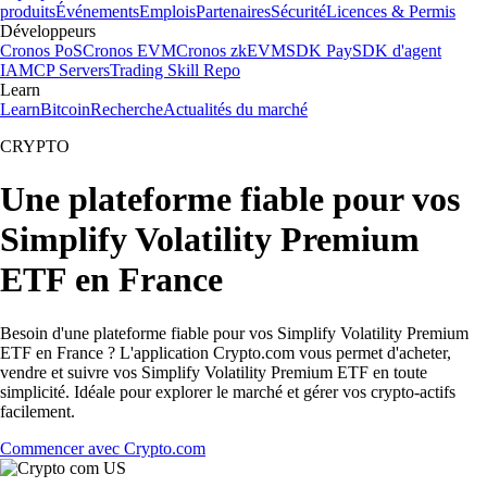
produits
Événements
Emplois
Partenaires
Sécurité
Licences & Permis
Développeurs
Cronos PoS
Cronos EVM
Cronos zkEVM
SDK Pay
SDK d'agent
IA
MCP Servers
Trading Skill Repo
Learn
Learn
Bitcoin
Recherche
Actualités du marché
CRYPTO
Une plateforme fiable pour vos
Simplify Volatility Premium
ETF en France
Besoin d'une plateforme fiable pour vos Simplify Volatility Premium
ETF en France ? L'application Crypto.com vous permet d'acheter,
vendre et suivre vos Simplify Volatility Premium ETF en toute
simplicité. Idéale pour explorer le marché et gérer vos crypto-actifs
facilement.
Commencer avec Crypto.com