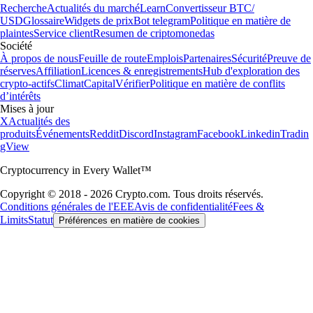
Recherche
Actualités du marché
Learn
Convertisseur BTC/
USD
Glossaire
Widgets de prix
Bot telegram
Politique en matière de
plaintes
Service client
Resumen de criptomonedas
Société
À propos de nous
Feuille de route
Emplois
Partenaires
Sécurité
Preuve de
réserves
Affiliation
Licences & enregistrements
Hub d'exploration des
crypto-actifs
Climat
Capital
Vérifier
Politique en matière de conflits
d’intérêts
Mises à jour
X
Actualités des
produits
Événements
Reddit
Discord
Instagram
Facebook
Linkedin
Tradin
gView
Cryptocurrency in Every Wallet™
Copyright © 2018 - 2026 Crypto.com. Tous droits réservés.
Conditions générales de l'EEE
Avis de confidentialité
Fees &
Limits
Statut
Préférences en matière de cookies