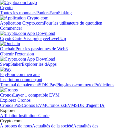
Crypto
Toutes les monnaies
Paniers
Earn
Staking
Application Crypto.com
Pour les utilisateurs du quotidien
Commencer
Crypto
Carte Visa prépayée
Level Up
Onchain
Pour les passionnés de Web3
Obtenir l'extension
Swap
Staker
Explorer les dApps
Pay
Pour commerçants
Inscription commerçant
Terminal de paiement
SDK Pay
Plug-ins e-commerce
Prédictions
Cronos
Layer 1 compatible EVM
Explorez Cronos
Cronos PoS
Cronos EVM
Cronos zkEVM
SDK d'agent IA
Explorer
Affiliation
Institutions
Garde
Crypto.com
À propos de nous
Actualités de la société
Actualités des