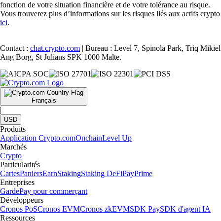
fonction de votre situation financière et de votre tolérance au risque.
Vous trouverez plus d’informations sur les risques liés aux actifs crypto
ici
.
Contact :
chat.crypto.com
| Bureau : Level 7, Spinola Park, Triq Mikiel
Ang Borg, St Julians SPK 1000 Malte.
Français
|
USD
Produits
Application Crypto.com
Onchain
Level Up
Marchés
Crypto
Particularités
Cartes
Paniers
Earn
Staking
Staking DeFi
Pay
Prime
Entreprises
Garde
Pay pour commerçant
Développeurs
Cronos PoS
Cronos EVM
Cronos zkEVM
SDK Pay
SDK d'agent IA
Ressources