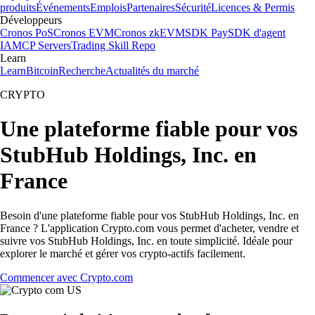
produits
Événements
Emplois
Partenaires
Sécurité
Licences & Permis
Développeurs
Cronos PoS
Cronos EVM
Cronos zkEVM
SDK Pay
SDK d'agent
IA
MCP Servers
Trading Skill Repo
Learn
Learn
Bitcoin
Recherche
Actualités du marché
CRYPTO
Une plateforme fiable pour vos
StubHub Holdings, Inc. en
France
Besoin d'une plateforme fiable pour vos StubHub Holdings, Inc. en
France ? L'application Crypto.com vous permet d'acheter, vendre et
suivre vos StubHub Holdings, Inc. en toute simplicité. Idéale pour
explorer le marché et gérer vos crypto-actifs facilement.
Commencer avec Crypto.com