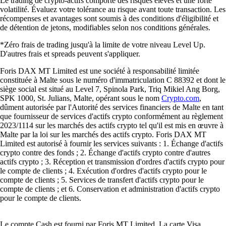
Le trading de crypto-actifs comporte des risques élevés et une forte
volatilité. Évaluez votre tolérance au risque avant toute transaction. Les
récompenses et avantages sont soumis à des conditions d'éligibilité et
de détention de jetons, modifiables selon nos conditions générales.
*Zéro frais de trading jusqu'à la limite de votre niveau Level Up.
D'autres frais et spreads peuvent s'appliquer.
Foris DAX MT Limited est une société à responsabilité limitée
constituée à Malte sous le numéro d'immatriculation C 88392 et dont le
siège social est situé au Level 7, Spinola Park, Triq Mikiel Ang Borg,
SPK 1000, St. Julians, Malte, opérant sous le nom
Crypto.com
,
dûment autorisée par l'Autorité des services financiers de Malte en tant
que fournisseur de services d'actifs crypto conformément au règlement
2023/1114 sur les marchés des actifs crypto tel qu'il est mis en œuvre à
Malte par la loi sur les marchés des actifs crypto. Foris DAX MT
Limited est autorisé à fournir les services suivants : 1. Échange d'actifs
crypto contre des fonds ; 2. Échange d'actifs crypto contre d'autres
actifs crypto ; 3. Réception et transmission d'ordres d'actifs crypto pour
le compte de clients ; 4. Exécution d'ordres d'actifs crypto pour le
compte de clients ; 5. Services de transfert d'actifs crypto pour le
compte de clients ; et 6. Conservation et administration d'actifs crypto
pour le compte de clients.
Le compte Cash est fourni par Foris MT Limited. La carte Visa