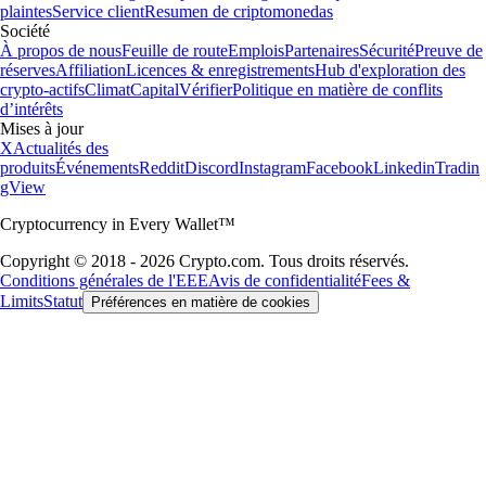
plaintes
Service client
Resumen de criptomonedas
Société
À propos de nous
Feuille de route
Emplois
Partenaires
Sécurité
Preuve de
réserves
Affiliation
Licences & enregistrements
Hub d'exploration des
crypto-actifs
Climat
Capital
Vérifier
Politique en matière de conflits
d’intérêts
Mises à jour
X
Actualités des
produits
Événements
Reddit
Discord
Instagram
Facebook
Linkedin
Tradin
gView
Cryptocurrency in Every Wallet™
Copyright © 2018 - 2026 Crypto.com. Tous droits réservés.
Conditions générales de l'EEE
Avis de confidentialité
Fees &
Limits
Statut
Préférences en matière de cookies