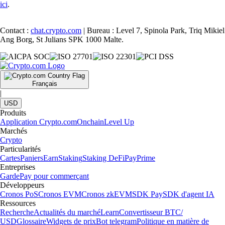
ici
.
Contact :
chat.crypto.com
| Bureau : Level 7, Spinola Park, Triq Mikiel
Ang Borg, St Julians SPK 1000 Malte.
Français
|
USD
Produits
Application Crypto.com
Onchain
Level Up
Marchés
Crypto
Particularités
Cartes
Paniers
Earn
Staking
Staking DeFi
Pay
Prime
Entreprises
Garde
Pay pour commerçant
Développeurs
Cronos PoS
Cronos EVM
Cronos zkEVM
SDK Pay
SDK d'agent IA
Ressources
Recherche
Actualités du marché
Learn
Convertisseur BTC/
USD
Glossaire
Widgets de prix
Bot telegram
Politique en matière de