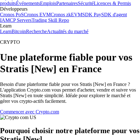
produits
Événements
Emplois
Partenaires
Sécurité
Licences & Permis
Développeurs
Cronos PoS
Cronos EVM
Cronos zkEVM
SDK Pay
SDK d'agent
IA
MCP Servers
Trading Skill Repo
Learn
Learn
Bitcoin
Recherche
Actualités du marché
CRYPTO
Une plateforme fiable pour vos
Stratis [New] en France
Besoin d'une plateforme fiable pour vos Stratis [New] en France ?
L'application Crypto.com vous permet d'acheter, vendre et suivre vos
Stratis [New] en toute simplicité. Idéale pour explorer le marché et
gérer vos crypto-actifs facilement.
Commencer avec Crypto.com
Pourquoi choisir notre plateforme pour vos
Stratis [New]