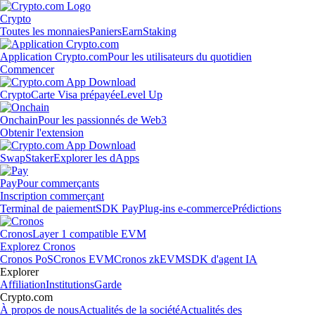
Crypto
Toutes les monnaies
Paniers
Earn
Staking
Application Crypto.com
Pour les utilisateurs du quotidien
Commencer
Crypto
Carte Visa prépayée
Level Up
Onchain
Pour les passionnés de Web3
Obtenir l'extension
Swap
Staker
Explorer les dApps
Pay
Pour commerçants
Inscription commerçant
Terminal de paiement
SDK Pay
Plug-ins e-commerce
Prédictions
Cronos
Layer 1 compatible EVM
Explorez Cronos
Cronos PoS
Cronos EVM
Cronos zkEVM
SDK d'agent IA
Explorer
Affiliation
Institutions
Garde
Crypto.com
À propos de nous
Actualités de la société
Actualités des