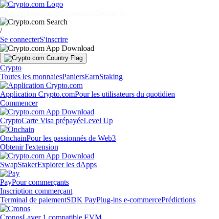
Marchés
Particuliers
Entreprises
Découvrir
/
Se connecter
S'inscrire
Crypto
Toutes les monnaies
Paniers
Earn
Staking
Application Crypto.com
Pour les utilisateurs du quotidien
Commencer
Crypto
Carte Visa prépayée
Level Up
Onchain
Pour les passionnés de Web3
Obtenir l'extension
Swap
Staker
Explorer les dApps
Pay
Pour commerçants
Inscription commerçant
Terminal de paiement
SDK Pay
Plug-ins e-commerce
Prédictions
Cronos
Layer 1 compatible EVM