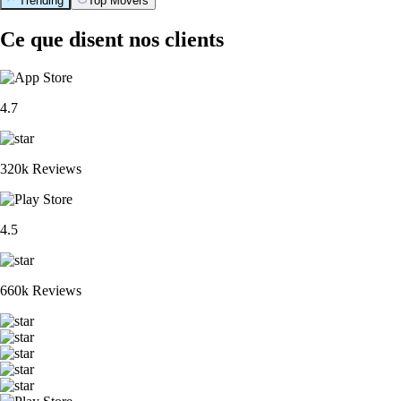
Trending
Top Movers
Ce que disent nos clients
4.7
320k Reviews
4.5
660k Reviews