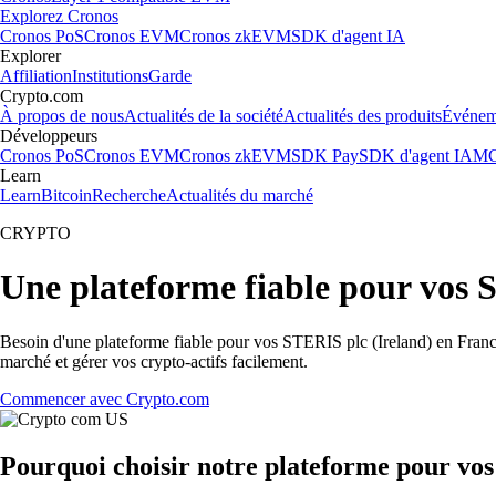
Explorez Cronos
Cronos PoS
Cronos EVM
Cronos zkEVM
SDK d'agent IA
Explorer
Affiliation
Institutions
Garde
Crypto.com
À propos de nous
Actualités de la société
Actualités des produits
Événem
Développeurs
Cronos PoS
Cronos EVM
Cronos zkEVM
SDK Pay
SDK d'agent IA
MC
Learn
Learn
Bitcoin
Recherche
Actualités du marché
CRYPTO
Une plateforme fiable pour vos 
Besoin d'une plateforme fiable pour vos STERIS plc (Ireland) en France
marché et gérer vos crypto-actifs facilement.
Commencer avec Crypto.com
Pourquoi choisir notre plateforme pour vos