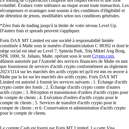
Le trading de crypto-actifs comporte des risques élevés et une forte
volatilité. Évaluez votre tolérance au risque avant toute transaction. Les
récompenses et avantages sont soumis à des conditions d'éligibilité et
de détention de jetons, modifiables selon nos conditions générales.
*Zéro frais de trading jusqu'à la limite de votre niveau Level Up.
D'autres frais et spreads peuvent s'appliquer.
Foris DAX MT Limited est une société à responsabilité limitée
constituée à Malte sous le numéro d'immatriculation C 88392 et dont le
siège social est situé au Level 7, Spinola Park, Triq Mikiel Ang Borg,
SPK 1000, St. Julians, Malte, opérant sous le nom
Crypto.com
,
dûment autorisée par l'Autorité des services financiers de Malte en tant
que fournisseur de services d'actifs crypto conformément au règlement
2023/1114 sur les marchés des actifs crypto tel qu'il est mis en œuvre à
Malte par la loi sur les marchés des actifs crypto. Foris DAX MT
Limited est autorisé à fournir les services suivants : 1. Échange d'actifs
crypto contre des fonds ; 2. Échange d'actifs crypto contre d'autres
actifs crypto ; 3. Réception et transmission d'ordres d'actifs crypto pour
le compte de clients ; 4. Exécution d'ordres d'actifs crypto pour le
compte de clients ; 5. Services de transfert d'actifs crypto pour le
compte de clients ; et 6. Conservation et administration d'actifs crypto
pour le compte de clients.
Le compte Cash est fourni par Foris MT Limited. La carte Visa