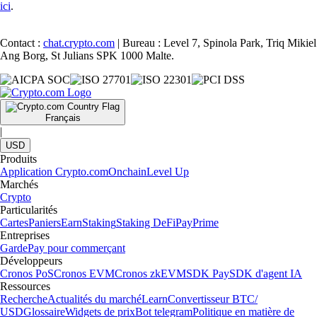
ici
.
Contact :
chat.crypto.com
| Bureau : Level 7, Spinola Park, Triq Mikiel
Ang Borg, St Julians SPK 1000 Malte.
Français
|
USD
Produits
Application Crypto.com
Onchain
Level Up
Marchés
Crypto
Particularités
Cartes
Paniers
Earn
Staking
Staking DeFi
Pay
Prime
Entreprises
Garde
Pay pour commerçant
Développeurs
Cronos PoS
Cronos EVM
Cronos zkEVM
SDK Pay
SDK d'agent IA
Ressources
Recherche
Actualités du marché
Learn
Convertisseur BTC/
USD
Glossaire
Widgets de prix
Bot telegram
Politique en matière de