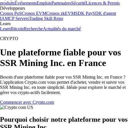
produits
Événements
Emplois
Partenaires
Sécurité
Licences & Permis
Développeurs
Cronos PoS
Cronos EVM
Cronos zkEVM
SDK Pay
SDK d'agent
IA
MCP Servers
Trading Skill Repo
Learn
Learn
Bitcoin
Recherche
Actualités du marché
CRYPTO
Une plateforme fiable pour vos
SSR Mining Inc. en France
Besoin d'une plateforme fiable pour vos SSR Mining Inc. en France ?
L'application Crypto.com vous permet d'acheter, vendre et suivre vos
SSR Mining Inc. en toute simplicité. Idéale pour explorer le marché et
gérer vos crypto-actifs facilement.
Commencer avec Crypto.com
Pourquoi choisir notre plateforme pour vos
SSR Mining Inc.