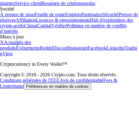
plaintes
Service client
Resumen de criptomonedas
Société
À propos de nous
Feuille de route
Emplois
Partenaires
Sécurité
Preuve de
réserves
Affiliation
Licences & enregistrements
Hub d'exploration des
crypto-actifs
Climat
Capital
Vérifier
Politique en matière de conflits
d’intérêts
Mises à jour
X
Actualités des
produits
Événements
Reddit
Discord
Instagram
Facebook
Linkedin
Tradin
gView
Cryptocurrency in Every Wallet™
Copyright © 2018 - 2026 Crypto.com. Tous droits réservés.
Conditions générales de l'EEE
Avis de confidentialité
Fees &
Limits
Statut
Préférences en matière de cookies