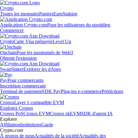
Crypto
Toutes les monnaies
Paniers
Earn
Staking
Application Crypto.com
Pour les utilisateurs du quotidien
Commencer
Crypto
Carte Visa prépayée
Level Up
Onchain
Pour les passionnés de Web3
Obtenir l'extension
Swap
Staker
Explorer les dApps
Pay
Pour commerçants
Inscription commerçant
Terminal de paiement
SDK Pay
Plug-ins e-commerce
Prédictions
Cronos
Layer 1 compatible EVM
Explorez Cronos
Cronos PoS
Cronos EVM
Cronos zkEVM
SDK d'agent IA
Explorer
Affiliation
Institutions
Garde
Crypto.com
À propos de nous
Actualités de la société
Actualités des