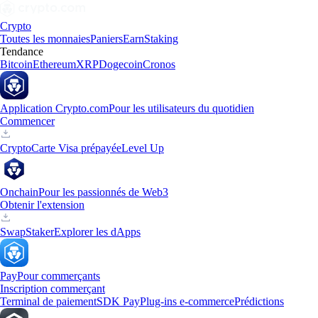
Crypto
Toutes les monnaies
Paniers
Earn
Staking
Tendance
Bitcoin
Ethereum
XRP
Dogecoin
Cronos
Application Crypto.com
Pour les utilisateurs du quotidien
Commencer
Crypto
Carte Visa prépayée
Level Up
Onchain
Pour les passionnés de Web3
Obtenir l'extension
Swap
Staker
Explorer les dApps
Pay
Pour commerçants
Inscription commerçant
Terminal de paiement
SDK Pay
Plug-ins e-commerce
Prédictions