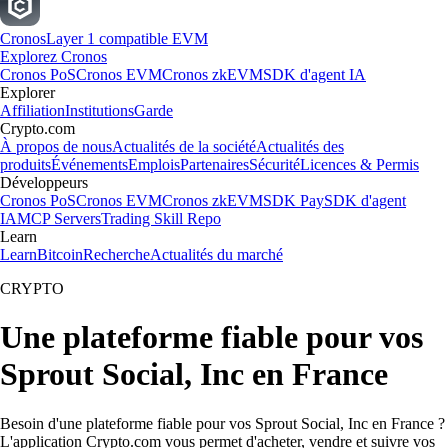
Cronos
Layer 1 compatible EVM
Explorez Cronos
Cronos PoS
Cronos EVM
Cronos zkEVM
SDK d'agent IA
Explorer
Affiliation
Institutions
Garde
Crypto.com
À propos de nous
Actualités de la société
Actualités des
produits
Événements
Emplois
Partenaires
Sécurité
Licences & Permis
Développeurs
Cronos PoS
Cronos EVM
Cronos zkEVM
SDK Pay
SDK d'agent
IA
MCP Servers
Trading Skill Repo
Learn
Learn
Bitcoin
Recherche
Actualités du marché
CRYPTO
Une plateforme fiable pour vos
Sprout Social, Inc en France
Besoin d'une plateforme fiable pour vos Sprout Social, Inc en France ?
L'application Crypto.com vous permet d'acheter, vendre et suivre vos