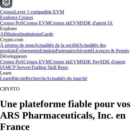
Cronos
Layer 1 compatible EVM
Explorez Cronos
Cronos PoS
Cronos EVM
Cronos zkEVM
SDK d'agent IA
Explorer
Affiliation
Institutions
Garde
Crypto.com
À propos de nous
Actualités de la société
Actualités des
produits
Événements
Emplois
Partenaires
Sécurité
Licences & Permis
Développeurs
Cronos PoS
Cronos EVM
Cronos zkEVM
SDK Pay
SDK d'agent
IA
MCP Servers
Trading Skill Repo
Learn
Learn
Bitcoin
Recherche
Actualités du marché
CRYPTO
Une plateforme fiable pour vos
ARS Pharmaceuticals, Inc. en
France