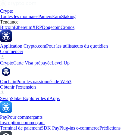
Crypto
Toutes les monnaies
Paniers
Earn
Staking
Tendance
Bitcoin
Ethereum
XRP
Dogecoin
Cronos
Application Crypto.com
Pour les utilisateurs du quotidien
Commencer
Crypto
Carte Visa prépayée
Level Up
Onchain
Pour les passionnés de Web3
Obtenir l'extension
Swap
Staker
Explorer les dApps
Pay
Pour commerçants
Inscription commerçant
Terminal de paiement
SDK Pay
Plug-ins e-commerce
Prédictions