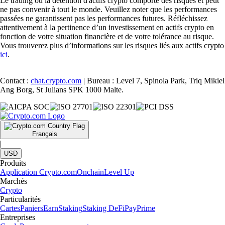
Le trading ou la détention d'actifs crypto comporte des risques et peut
ne pas convenir à tout le monde. Veuillez noter que les performances
passées ne garantissent pas les performances futures. Réfléchissez
attentivement à la pertinence d’un investissement en actifs crypto en
fonction de votre situation financière et de votre tolérance au risque.
Vous trouverez plus d’informations sur les risques liés aux actifs crypto
ici
.
Contact :
chat.crypto.com
| Bureau : Level 7, Spinola Park, Triq Mikiel
Ang Borg, St Julians SPK 1000 Malte.
Français
|
USD
Produits
Application Crypto.com
Onchain
Level Up
Marchés
Crypto
Particularités
Cartes
Paniers
Earn
Staking
Staking DeFi
Pay
Prime
Entreprises