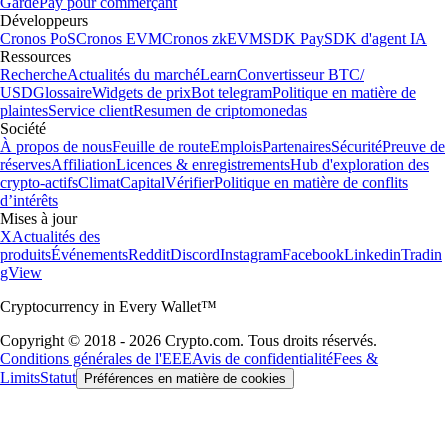
Garde
Pay pour commerçant
Développeurs
Cronos PoS
Cronos EVM
Cronos zkEVM
SDK Pay
SDK d'agent IA
Ressources
Recherche
Actualités du marché
Learn
Convertisseur BTC/
USD
Glossaire
Widgets de prix
Bot telegram
Politique en matière de
plaintes
Service client
Resumen de criptomonedas
Société
À propos de nous
Feuille de route
Emplois
Partenaires
Sécurité
Preuve de
réserves
Affiliation
Licences & enregistrements
Hub d'exploration des
crypto-actifs
Climat
Capital
Vérifier
Politique en matière de conflits
d’intérêts
Mises à jour
X
Actualités des
produits
Événements
Reddit
Discord
Instagram
Facebook
Linkedin
Tradin
gView
Cryptocurrency in Every Wallet™
Copyright © 2018 - 2026 Crypto.com. Tous droits réservés.
Conditions générales de l'EEE
Avis de confidentialité
Fees &
Limits
Statut
Préférences en matière de cookies