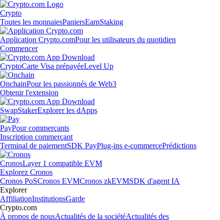
Crypto
Toutes les monnaies
Paniers
Earn
Staking
Application Crypto.com
Pour les utilisateurs du quotidien
Commencer
Crypto
Carte Visa prépayée
Level Up
Onchain
Pour les passionnés de Web3
Obtenir l'extension
Swap
Staker
Explorer les dApps
Pay
Pour commerçants
Inscription commerçant
Terminal de paiement
SDK Pay
Plug-ins e-commerce
Prédictions
Cronos
Layer 1 compatible EVM
Explorez Cronos
Cronos PoS
Cronos EVM
Cronos zkEVM
SDK d'agent IA
Explorer
Affiliation
Institutions
Garde
Crypto.com
À propos de nous
Actualités de la société
Actualités des