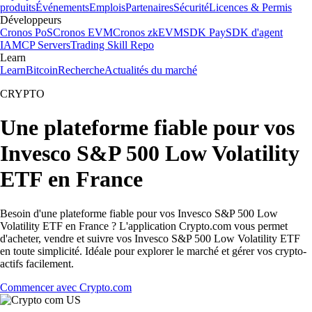
produits
Événements
Emplois
Partenaires
Sécurité
Licences & Permis
Développeurs
Cronos PoS
Cronos EVM
Cronos zkEVM
SDK Pay
SDK d'agent
IA
MCP Servers
Trading Skill Repo
Learn
Learn
Bitcoin
Recherche
Actualités du marché
CRYPTO
Une plateforme fiable pour vos
Invesco S&P 500 Low Volatility
ETF en France
Besoin d'une plateforme fiable pour vos Invesco S&P 500 Low
Volatility ETF en France ? L'application Crypto.com vous permet
d'acheter, vendre et suivre vos Invesco S&P 500 Low Volatility ETF
en toute simplicité. Idéale pour explorer le marché et gérer vos crypto-
actifs facilement.
Commencer avec Crypto.com