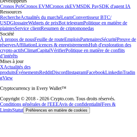
Développeurs
Cronos PoS
Cronos EVM
Cronos zkEVM
SDK Pay
SDK d'agent IA
Ressources
Recherche
Actualités du marché
Learn
Convertisseur BTC/
USD
Glossaire
Widgets de prix
Bot telegram
Politique en matière de
plaintes
Service client
Resumen de criptomonedas
Société
À propos de nous
Feuille de route
Emplois
Partenaires
Sécurité
Preuve de
réserves
Affiliation
Licences & enregistrements
Hub d'exploration des
crypto-actifs
Climat
Capital
Vérifier
Politique en matière de conflits
d’intérêts
Mises à jour
X
Actualités des
produits
Événements
Reddit
Discord
Instagram
Facebook
Linkedin
Tradin
gView
Cryptocurrency in Every Wallet™
Copyright © 2018 - 2026 Crypto.com. Tous droits réservés.
Conditions générales de l'EEE
Avis de confidentialité
Fees &
Limits
Statut
Préférences en matière de cookies