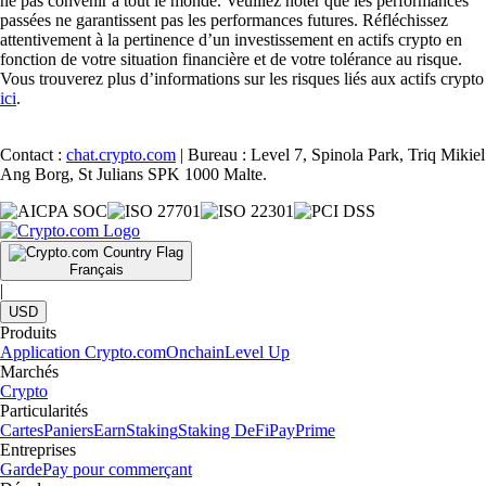
ne pas convenir à tout le monde. Veuillez noter que les performances
passées ne garantissent pas les performances futures. Réfléchissez
attentivement à la pertinence d’un investissement en actifs crypto en
fonction de votre situation financière et de votre tolérance au risque.
Vous trouverez plus d’informations sur les risques liés aux actifs crypto
ici
.
Contact :
chat.crypto.com
| Bureau : Level 7, Spinola Park, Triq Mikiel
Ang Borg, St Julians SPK 1000 Malte.
Français
|
USD
Produits
Application Crypto.com
Onchain
Level Up
Marchés
Crypto
Particularités
Cartes
Paniers
Earn
Staking
Staking DeFi
Pay
Prime
Entreprises
Garde
Pay pour commerçant