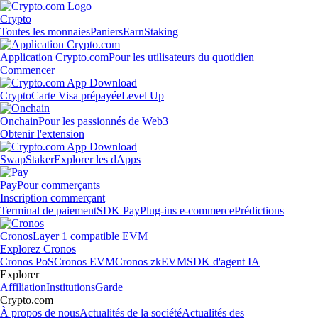
Crypto
Toutes les monnaies
Paniers
Earn
Staking
Application Crypto.com
Pour les utilisateurs du quotidien
Commencer
Crypto
Carte Visa prépayée
Level Up
Onchain
Pour les passionnés de Web3
Obtenir l'extension
Swap
Staker
Explorer les dApps
Pay
Pour commerçants
Inscription commerçant
Terminal de paiement
SDK Pay
Plug-ins e-commerce
Prédictions
Cronos
Layer 1 compatible EVM
Explorez Cronos
Cronos PoS
Cronos EVM
Cronos zkEVM
SDK d'agent IA
Explorer
Affiliation
Institutions
Garde
Crypto.com
À propos de nous
Actualités de la société
Actualités des