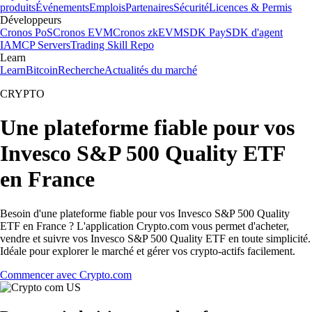
produits
Événements
Emplois
Partenaires
Sécurité
Licences & Permis
Développeurs
Cronos PoS
Cronos EVM
Cronos zkEVM
SDK Pay
SDK d'agent
IA
MCP Servers
Trading Skill Repo
Learn
Learn
Bitcoin
Recherche
Actualités du marché
CRYPTO
Une plateforme fiable pour vos
Invesco S&P 500 Quality ETF
en France
Besoin d'une plateforme fiable pour vos Invesco S&P 500 Quality
ETF en France ? L'application Crypto.com vous permet d'acheter,
vendre et suivre vos Invesco S&P 500 Quality ETF en toute simplicité.
Idéale pour explorer le marché et gérer vos crypto-actifs facilement.
Commencer avec Crypto.com