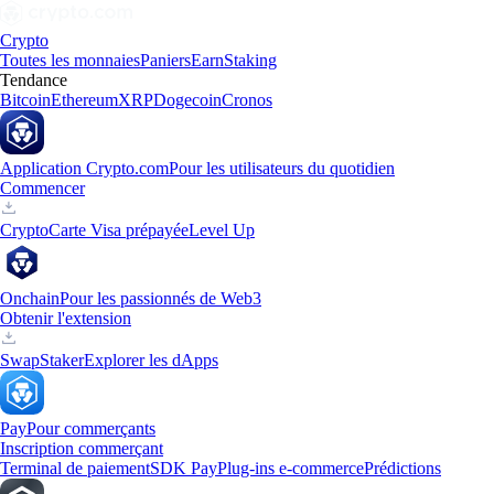
Crypto
Toutes les monnaies
Paniers
Earn
Staking
Tendance
Bitcoin
Ethereum
XRP
Dogecoin
Cronos
Application Crypto.com
Pour les utilisateurs du quotidien
Commencer
Crypto
Carte Visa prépayée
Level Up
Onchain
Pour les passionnés de Web3
Obtenir l'extension
Swap
Staker
Explorer les dApps
Pay
Pour commerçants
Inscription commerçant
Terminal de paiement
SDK Pay
Plug-ins e-commerce
Prédictions