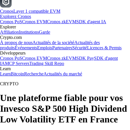
Cronos
Layer 1 compatible EVM
Explorez Cronos
Cronos PoS
Cronos EVM
Cronos zkEVM
SDK d'agent IA
Explorer
Affiliation
Institutions
Garde
Crypto.com
À propos de nous
Actualités de la société
Actualités des
produits
Événements
Emplois
Partenaires
Sécurité
Licences & Permis
Développeurs
Cronos PoS
Cronos EVM
Cronos zkEVM
SDK Pay
SDK d'agent
IA
MCP Servers
Trading Skill Repo
Learn
Learn
Bitcoin
Recherche
Actualités du marché
CRYPTO
Une plateforme fiable pour vos
Invesco S&P 500 High Dividend
Low Volatility ETF en France