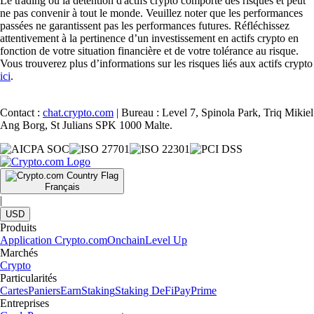
Le trading ou la détention d'actifs crypto comporte des risques et peut
ne pas convenir à tout le monde. Veuillez noter que les performances
passées ne garantissent pas les performances futures. Réfléchissez
attentivement à la pertinence d’un investissement en actifs crypto en
fonction de votre situation financière et de votre tolérance au risque.
Vous trouverez plus d’informations sur les risques liés aux actifs crypto
ici
.
Contact :
chat.crypto.com
| Bureau : Level 7, Spinola Park, Triq Mikiel
Ang Borg, St Julians SPK 1000 Malte.
Français
|
USD
Produits
Application Crypto.com
Onchain
Level Up
Marchés
Crypto
Particularités
Cartes
Paniers
Earn
Staking
Staking DeFi
Pay
Prime
Entreprises