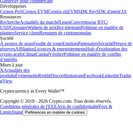
Garde
Pay pour commerçant
Développeurs
Cronos PoS
Cronos EVM
Cronos zkEVM
SDK Pay
SDK d'agent IA
Ressources
Recherche
Actualités du marché
Learn
Convertisseur BTC/
USD
Glossaire
Widgets de prix
Bot telegram
Politique en matière de
plaintes
Service client
Resumen de criptomonedas
Société
À propos de nous
Feuille de route
Emplois
Partenaires
Sécurité
Preuve de
réserves
Affiliation
Licences & enregistrements
Hub d'exploration des
crypto-actifs
Climat
Capital
Vérifier
Politique en matière de conflits
d’intérêts
Mises à jour
X
Actualités des
produits
Événements
Reddit
Discord
Instagram
Facebook
Linkedin
Tradin
gView
Cryptocurrency in Every Wallet™
Copyright © 2018 - 2026 Crypto.com. Tous droits réservés.
Conditions générales de l'EEE
Avis de confidentialité
Fees &
Limits
Statut
Préférences en matière de cookies