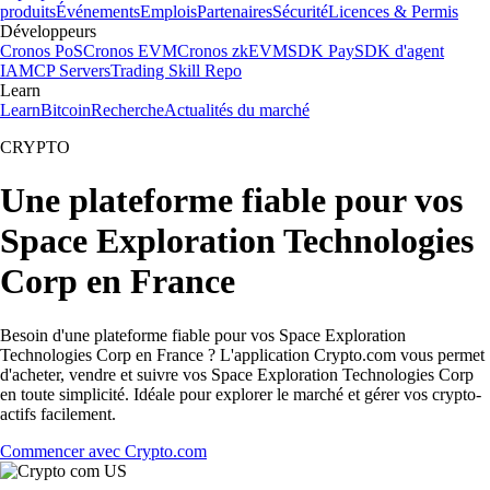
produits
Événements
Emplois
Partenaires
Sécurité
Licences & Permis
Développeurs
Cronos PoS
Cronos EVM
Cronos zkEVM
SDK Pay
SDK d'agent
IA
MCP Servers
Trading Skill Repo
Learn
Learn
Bitcoin
Recherche
Actualités du marché
CRYPTO
Une plateforme fiable pour vos
Space Exploration Technologies
Corp en France
Besoin d'une plateforme fiable pour vos Space Exploration
Technologies Corp en France ? L'application Crypto.com vous permet
d'acheter, vendre et suivre vos Space Exploration Technologies Corp
en toute simplicité. Idéale pour explorer le marché et gérer vos crypto-
actifs facilement.
Commencer avec Crypto.com