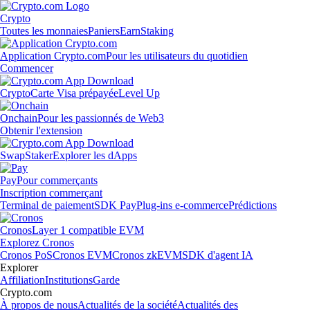
Crypto
Toutes les monnaies
Paniers
Earn
Staking
Application Crypto.com
Pour les utilisateurs du quotidien
Commencer
Crypto
Carte Visa prépayée
Level Up
Onchain
Pour les passionnés de Web3
Obtenir l'extension
Swap
Staker
Explorer les dApps
Pay
Pour commerçants
Inscription commerçant
Terminal de paiement
SDK Pay
Plug-ins e-commerce
Prédictions
Cronos
Layer 1 compatible EVM
Explorez Cronos
Cronos PoS
Cronos EVM
Cronos zkEVM
SDK d'agent IA
Explorer
Affiliation
Institutions
Garde
Crypto.com
À propos de nous
Actualités de la société
Actualités des