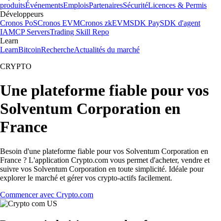
produits
Événements
Emplois
Partenaires
Sécurité
Licences & Permis
Développeurs
Cronos PoS
Cronos EVM
Cronos zkEVM
SDK Pay
SDK d'agent
IA
MCP Servers
Trading Skill Repo
Learn
Learn
Bitcoin
Recherche
Actualités du marché
CRYPTO
Une plateforme fiable pour vos
Solventum Corporation en
France
Besoin d'une plateforme fiable pour vos Solventum Corporation en
France ? L'application Crypto.com vous permet d'acheter, vendre et
suivre vos Solventum Corporation en toute simplicité. Idéale pour
explorer le marché et gérer vos crypto-actifs facilement.
Commencer avec Crypto.com