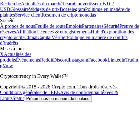
Recherche
Actualités du marché
Learn
Convertisseur BTC/
USD
Glossaire
Widgets de prix
Bot telegram
Politique en matière de
plaintes
Service client
Resumen de criptomonedas
Société
À propos de nous
Feuille de route
Emplois
Partenaires
Sécurité
Preuve de
réserves
Affiliation
Licences & enregistrements
Hub d'exploration des
crypto-actifs
Climat
Capital
Vérifier
Politique en matière de conflits
d’intérêts
Mises à jour
X
Actualités des
produits
Événements
Reddit
Discord
Instagram
Facebook
Linkedin
Tradin
gView
Cryptocurrency in Every Wallet™
Copyright © 2018 - 2026 Crypto.com. Tous droits réservés.
Conditions générales de l'EEE
Avis de confidentialité
Fees &
Limits
Statut
Préférences en matière de cookies