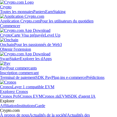
Crypto
Toutes les monnaies
Paniers
Earn
Staking
Application Crypto.com
Pour les utilisateurs du quotidien
Commencer
Crypto
Carte Visa prépayée
Level Up
Onchain
Pour les passionnés de Web3
Obtenir l'extension
Swap
Staker
Explorer les dApps
Pay
Pour commerçants
Inscription commerçant
Terminal de paiement
SDK Pay
Plug-ins e-commerce
Prédictions
Cronos
Layer 1 compatible EVM
Explorez Cronos
Cronos PoS
Cronos EVM
Cronos zkEVM
SDK d'agent IA
Explorer
Affiliation
Institutions
Garde
Crypto.com
À propos de nous
Actualités de la société
Actualités des