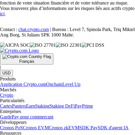
fonction de votre situation financière et de votre tolérance au risque.
Vous trouverez plus d’informations sur les risques liés aux actifs crypto
ici
.
Contact :
chat.crypto.com
| Bureau : Level 7, Spinola Park, Triq Mikiel
Ang Borg, St Julians SPK 1000 Malte.
Français
|
USD
Produits
Application Crypto.com
Onchain
Level Up
Marchés
Crypto
Particularités
Cartes
Paniers
Earn
Staking
Staking DeFi
Pay
Prime
Entreprises
Garde
Pay pour commerçant
Développeurs
Cronos PoS
Cronos EVM
Cronos zkEVM
SDK Pay
SDK d'agent IA
Ressources