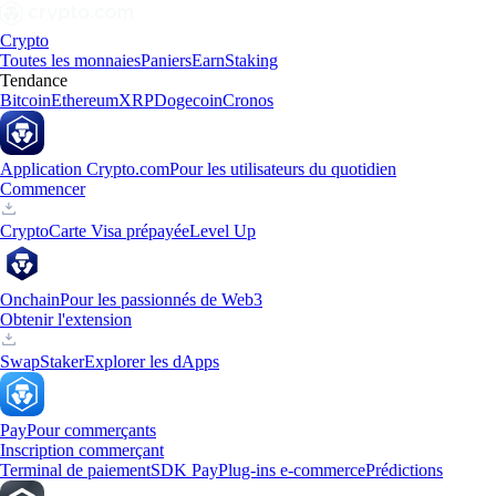
Crypto
Toutes les monnaies
Paniers
Earn
Staking
Tendance
Bitcoin
Ethereum
XRP
Dogecoin
Cronos
Application Crypto.com
Pour les utilisateurs du quotidien
Commencer
Crypto
Carte Visa prépayée
Level Up
Onchain
Pour les passionnés de Web3
Obtenir l'extension
Swap
Staker
Explorer les dApps
Pay
Pour commerçants
Inscription commerçant
Terminal de paiement
SDK Pay
Plug-ins e-commerce
Prédictions