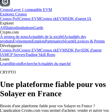
Cronos
Layer 1 compatible EVM
Explorez Cronos
Cronos PoS
Cronos EVM
Cronos zkEVM
SDK d'agent IA
Explorer
Affiliation
Institutions
Garde
Crypto.com
À propos de nous
Actualités de la société
Actualités des
produits
Événements
Emplois
Partenaires
Sécurité
Licences & Permis
Développeurs
Cronos PoS
Cronos EVM
Cronos zkEVM
SDK Pay
SDK d'agent
IA
MCP Servers
Trading Skill Repo
Learn
Learn
Bitcoin
Recherche
Actualités du marché
CRYPTO
Une plateforme fiable pour vos
Solayer en France
Besoin d'une plateforme fiable pour vos Solayer en France ?
L'application Crypto.com vous permet d'acheter, vendre et suivre vos