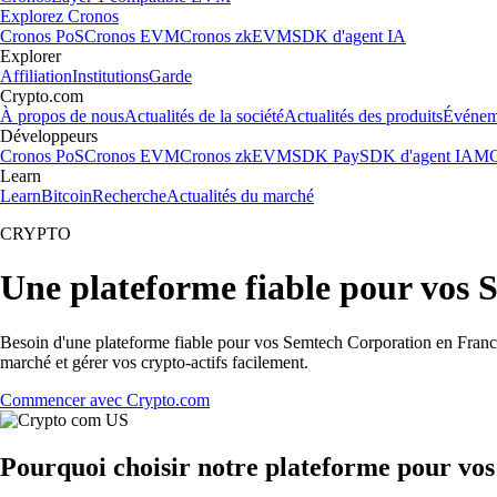
Explorez Cronos
Cronos PoS
Cronos EVM
Cronos zkEVM
SDK d'agent IA
Explorer
Affiliation
Institutions
Garde
Crypto.com
À propos de nous
Actualités de la société
Actualités des produits
Événem
Développeurs
Cronos PoS
Cronos EVM
Cronos zkEVM
SDK Pay
SDK d'agent IA
MC
Learn
Learn
Bitcoin
Recherche
Actualités du marché
CRYPTO
Une plateforme fiable pour vos
Besoin d'une plateforme fiable pour vos Semtech Corporation en France 
marché et gérer vos crypto-actifs facilement.
Commencer avec Crypto.com
Pourquoi choisir notre plateforme pour vo