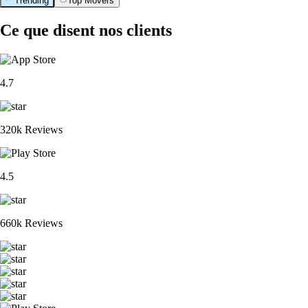
Trending
Top Movers
Ce que disent nos clients
4.7
320k Reviews
4.5
660k Reviews