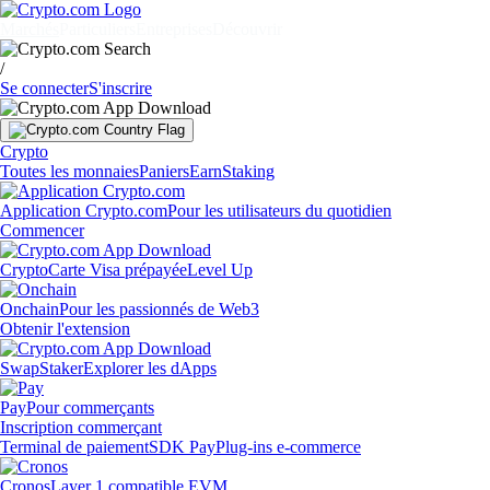
Marchés
Particuliers
Entreprises
Découvrir
/
Se connecter
S'inscrire
Crypto
Toutes les monnaies
Paniers
Earn
Staking
Application Crypto.com
Pour les utilisateurs du quotidien
Commencer
Crypto
Carte Visa prépayée
Level Up
Onchain
Pour les passionnés de Web3
Obtenir l'extension
Swap
Staker
Explorer les dApps
Pay
Pour commerçants
Inscription commerçant
Terminal de paiement
SDK Pay
Plug-ins e-commerce
Cronos
Layer 1 compatible EVM