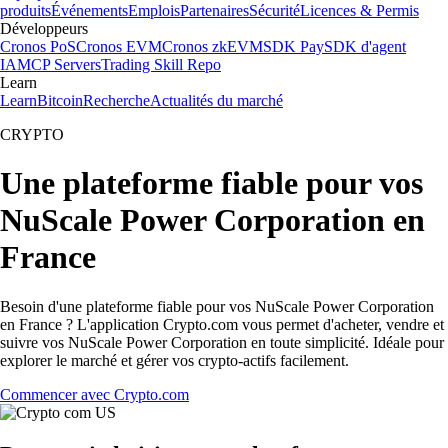
produits
Événements
Emplois
Partenaires
Sécurité
Licences & Permis
Développeurs
Cronos PoS
Cronos EVM
Cronos zkEVM
SDK Pay
SDK d'agent
IA
MCP Servers
Trading Skill Repo
Learn
Learn
Bitcoin
Recherche
Actualités du marché
CRYPTO
Une plateforme fiable pour vos
NuScale Power Corporation en
France
Besoin d'une plateforme fiable pour vos NuScale Power Corporation
en France ? L'application Crypto.com vous permet d'acheter, vendre et
suivre vos NuScale Power Corporation en toute simplicité. Idéale pour
explorer le marché et gérer vos crypto-actifs facilement.
Commencer avec Crypto.com