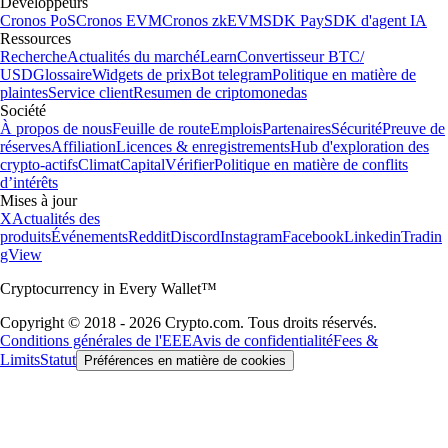
Développeurs
Cronos PoS
Cronos EVM
Cronos zkEVM
SDK Pay
SDK d'agent IA
Ressources
Recherche
Actualités du marché
Learn
Convertisseur BTC/
USD
Glossaire
Widgets de prix
Bot telegram
Politique en matière de
plaintes
Service client
Resumen de criptomonedas
Société
À propos de nous
Feuille de route
Emplois
Partenaires
Sécurité
Preuve de
réserves
Affiliation
Licences & enregistrements
Hub d'exploration des
crypto-actifs
Climat
Capital
Vérifier
Politique en matière de conflits
d’intérêts
Mises à jour
X
Actualités des
produits
Événements
Reddit
Discord
Instagram
Facebook
Linkedin
Tradin
gView
Cryptocurrency in Every Wallet™
Copyright © 2018 - 2026 Crypto.com. Tous droits réservés.
Conditions générales de l'EEE
Avis de confidentialité
Fees &
Limits
Statut
Préférences en matière de cookies