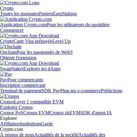
Crypto
Toutes les monnaies
Paniers
Earn
Staking
Application Crypto.com
Pour les utilisateurs du quotidien
Commencer
Crypto
Carte Visa prépayée
Level Up
Onchain
Pour les passionnés de Web3
Obtenir l'extension
Swap
Staker
Explorer les dApps
Pay
Pour commerçants
Inscription commerçant
Terminal de paiement
SDK Pay
Plug-ins e-commerce
Prédictions
Cronos
Layer 1 compatible EVM
Explorez Cronos
Cronos PoS
Cronos EVM
Cronos zkEVM
SDK d'agent IA
Explorer
Affiliation
Institutions
Garde
Crypto.com
À propos de nous
Actualités de la société
Actualités des