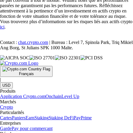
ne pas convenir à tout le monde. Veuillez noter que les performances
passées ne garantissent pas les performances futures. Réfléchissez
attentivement à la pertinence d’un investissement en actifs crypto en
fonction de votre situation financière et de votre tolérance au risque.
Vous trouverez plus d’informations sur les risques liés aux actifs crypto
ici
.
Contact :
chat.crypto.com
| Bureau : Level 7, Spinola Park, Triq Mikiel
Ang Borg, St Julians SPK 1000 Malte.
Français
|
USD
Produits
Application Crypto.com
Onchain
Level Up
Marchés
Crypto
Particularités
Cartes
Paniers
Earn
Staking
Staking DeFi
Pay
Prime
Entreprises
Garde
Pay pour commerçant