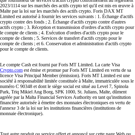
que fournisseur de services d'actifs crypto conformément au règlement
2023/1114 sur les marchés des actifs crypto tel qu'il est mis en œuvre à
Malte par la loi sur les marchés des actifs crypto. Foris DAX MT
Limited est autorisé à fournir les services suivants : 1. Échange d'actifs
crypto contre des fonds ; 2. Échange d'actifs crypto contre d'autres
actifs crypto ; 3. Réception et transmission d'ordres d'actifs crypto pour
le compte de clients ; 4. Exécution d'ordres d'actifs crypto pour le
compte de clients ; 5. Services de transfert d'actifs crypto pour le
compte de clients ; et 6. Conservation et administration d'actifs crypto
pour le compte de clients.
Le compte Cash est fourni par Foris MT Limited. La carte Visa
Crypto.com
est émise et promue par Foris MT Limited en vertu de sa
licence Visa Principal Member (émission). Foris MT Limited est une
société à responsabilité limitée constituée à Malte, immatriculée sous le
numéro C 90348 et dont le siège social est situé au Level 7, Spinola
Park, Triq Mikiel Ang Borg, SPK 1000, St. Julians, Malte, dûment
agréée par la Malta Financial Services Authority en tant qu'institution
financière autorisée à émettre des monnaies électroniques en vertu de
l'annexe 3 de la loi sur les institutions financières (institutions de
monnaie électronique).
Tout autre produit ou service offert et annoncé sur cette page Web ou