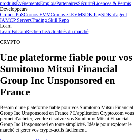
produits
Événements
Emplois
Partenaires
Sécurité
Licences & Permis
Développeurs
Cronos PoS
Cronos EVM
Cronos zkEVM
SDK Pay
SDK d'agent
IA
MCP Servers
Trading Skill Repo
Learn
Learn
Bitcoin
Recherche
Actualités du marché
CRYPTO
Une plateforme fiable pour vos
Sumitomo Mitsui Financial
Group Inc Unsponsored en
France
Besoin d'une plateforme fiable pour vos Sumitomo Mitsui Financial
Group Inc Unsponsored en France ? L'application Crypto.com vous
permet d'acheter, vendre et suivre vos Sumitomo Mitsui Financial
Group Inc Unsponsored en toute simplicité. Idéale pour explorer le
marché et gérer vos crypto-actifs facilement.