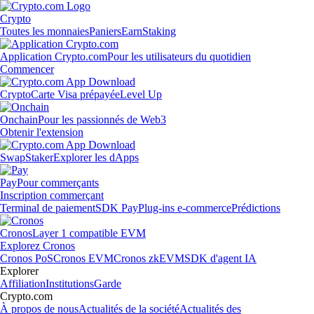
Crypto
Toutes les monnaies
Paniers
Earn
Staking
Application Crypto.com
Pour les utilisateurs du quotidien
Commencer
Crypto
Carte Visa prépayée
Level Up
Onchain
Pour les passionnés de Web3
Obtenir l'extension
Swap
Staker
Explorer les dApps
Pay
Pour commerçants
Inscription commerçant
Terminal de paiement
SDK Pay
Plug-ins e-commerce
Prédictions
Cronos
Layer 1 compatible EVM
Explorez Cronos
Cronos PoS
Cronos EVM
Cronos zkEVM
SDK d'agent IA
Explorer
Affiliation
Institutions
Garde
Crypto.com
À propos de nous
Actualités de la société
Actualités des