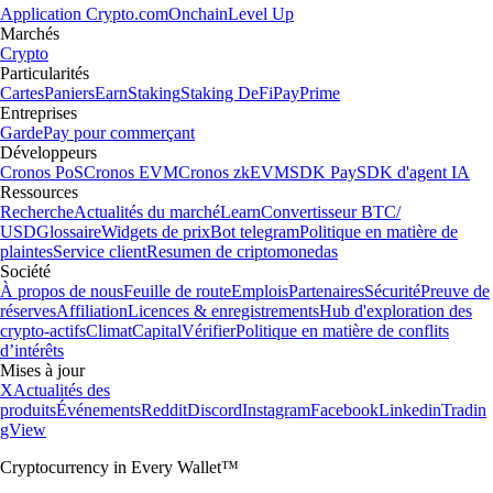
Application Crypto.com
Onchain
Level Up
Marchés
Crypto
Particularités
Cartes
Paniers
Earn
Staking
Staking DeFi
Pay
Prime
Entreprises
Garde
Pay pour commerçant
Développeurs
Cronos PoS
Cronos EVM
Cronos zkEVM
SDK Pay
SDK d'agent IA
Ressources
Recherche
Actualités du marché
Learn
Convertisseur BTC/
USD
Glossaire
Widgets de prix
Bot telegram
Politique en matière de
plaintes
Service client
Resumen de criptomonedas
Société
À propos de nous
Feuille de route
Emplois
Partenaires
Sécurité
Preuve de
réserves
Affiliation
Licences & enregistrements
Hub d'exploration des
crypto-actifs
Climat
Capital
Vérifier
Politique en matière de conflits
d’intérêts
Mises à jour
X
Actualités des
produits
Événements
Reddit
Discord
Instagram
Facebook
Linkedin
Tradin
gView
Cryptocurrency in Every Wallet™