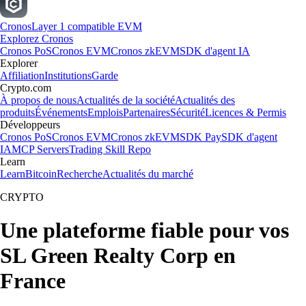
Cronos
Layer 1 compatible EVM
Explorez Cronos
Cronos PoS
Cronos EVM
Cronos zkEVM
SDK d'agent IA
Explorer
Affiliation
Institutions
Garde
Crypto.com
À propos de nous
Actualités de la société
Actualités des
produits
Événements
Emplois
Partenaires
Sécurité
Licences & Permis
Développeurs
Cronos PoS
Cronos EVM
Cronos zkEVM
SDK Pay
SDK d'agent
IA
MCP Servers
Trading Skill Repo
Learn
Learn
Bitcoin
Recherche
Actualités du marché
CRYPTO
Une plateforme fiable pour vos
SL Green Realty Corp en
France