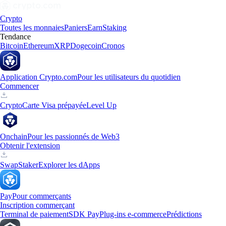
Crypto
Toutes les monnaies
Paniers
Earn
Staking
Tendance
Bitcoin
Ethereum
XRP
Dogecoin
Cronos
Application Crypto.com
Pour les utilisateurs du quotidien
Commencer
Crypto
Carte Visa prépayée
Level Up
Onchain
Pour les passionnés de Web3
Obtenir l'extension
Swap
Staker
Explorer les dApps
Pay
Pour commerçants
Inscription commerçant
Terminal de paiement
SDK Pay
Plug-ins e-commerce
Prédictions