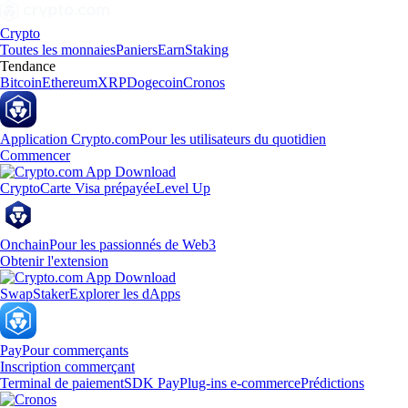
Crypto
Toutes les monnaies
Paniers
Earn
Staking
Tendance
Bitcoin
Ethereum
XRP
Dogecoin
Cronos
Application Crypto.com
Pour les utilisateurs du quotidien
Commencer
Crypto
Carte Visa prépayée
Level Up
Onchain
Pour les passionnés de Web3
Obtenir l'extension
Swap
Staker
Explorer les dApps
Pay
Pour commerçants
Inscription commerçant
Terminal de paiement
SDK Pay
Plug-ins e-commerce
Prédictions