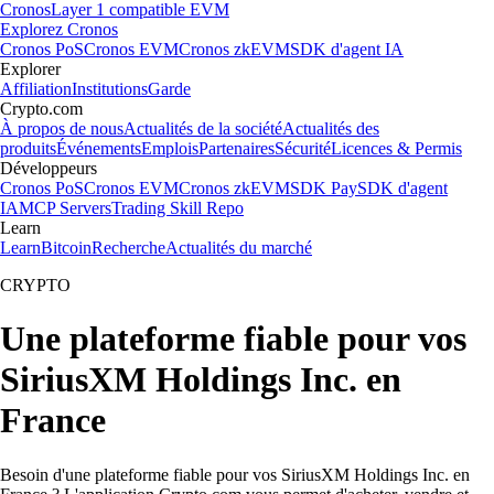
Cronos
Layer 1 compatible EVM
Explorez Cronos
Cronos PoS
Cronos EVM
Cronos zkEVM
SDK d'agent IA
Explorer
Affiliation
Institutions
Garde
Crypto.com
À propos de nous
Actualités de la société
Actualités des
produits
Événements
Emplois
Partenaires
Sécurité
Licences & Permis
Développeurs
Cronos PoS
Cronos EVM
Cronos zkEVM
SDK Pay
SDK d'agent
IA
MCP Servers
Trading Skill Repo
Learn
Learn
Bitcoin
Recherche
Actualités du marché
CRYPTO
Une plateforme fiable pour vos
SiriusXM Holdings Inc. en
France
Besoin d'une plateforme fiable pour vos SiriusXM Holdings Inc. en