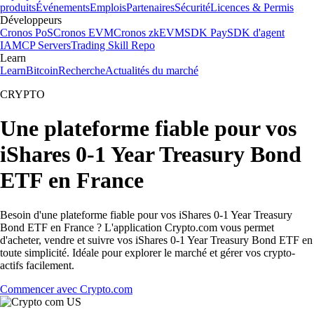
produits
Événements
Emplois
Partenaires
Sécurité
Licences & Permis
Développeurs
Cronos PoS
Cronos EVM
Cronos zkEVM
SDK Pay
SDK d'agent
IA
MCP Servers
Trading Skill Repo
Learn
Learn
Bitcoin
Recherche
Actualités du marché
CRYPTO
Une plateforme fiable pour vos
iShares 0-1 Year Treasury Bond
ETF en France
Besoin d'une plateforme fiable pour vos iShares 0-1 Year Treasury
Bond ETF en France ? L'application Crypto.com vous permet
d'acheter, vendre et suivre vos iShares 0-1 Year Treasury Bond ETF en
toute simplicité. Idéale pour explorer le marché et gérer vos crypto-
actifs facilement.
Commencer avec Crypto.com