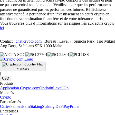
Le trading ou la détention d'actifs crypto comporte des risques et peut
ne pas convenir à tout le monde. Veuillez noter que les performances
passées ne garantissent pas les performances futures. Réfléchissez
attentivement à la pertinence d’un investissement en actifs crypto en
fonction de votre situation financière et de votre tolérance au risque.
Vous trouverez plus d’informations sur les risques liés aux actifs crypto
ici
.
Contact :
chat.crypto.com
| Bureau : Level 7, Spinola Park, Triq Mikiel
Ang Borg, St Julians SPK 1000 Malte.
Français
|
USD
Produits
Application Crypto.com
Onchain
Level Up
Marchés
Crypto
Particularités
Cartes
Paniers
Earn
Staking
Staking DeFi
Pay
Prime
Entreprises