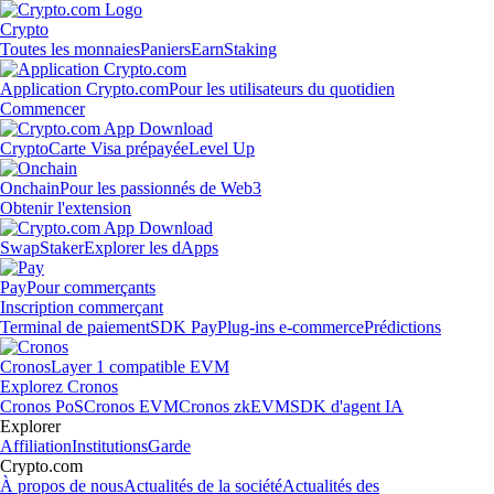
Crypto
Toutes les monnaies
Paniers
Earn
Staking
Application Crypto.com
Pour les utilisateurs du quotidien
Commencer
Crypto
Carte Visa prépayée
Level Up
Onchain
Pour les passionnés de Web3
Obtenir l'extension
Swap
Staker
Explorer les dApps
Pay
Pour commerçants
Inscription commerçant
Terminal de paiement
SDK Pay
Plug-ins e-commerce
Prédictions
Cronos
Layer 1 compatible EVM
Explorez Cronos
Cronos PoS
Cronos EVM
Cronos zkEVM
SDK d'agent IA
Explorer
Affiliation
Institutions
Garde
Crypto.com
À propos de nous
Actualités de la société
Actualités des