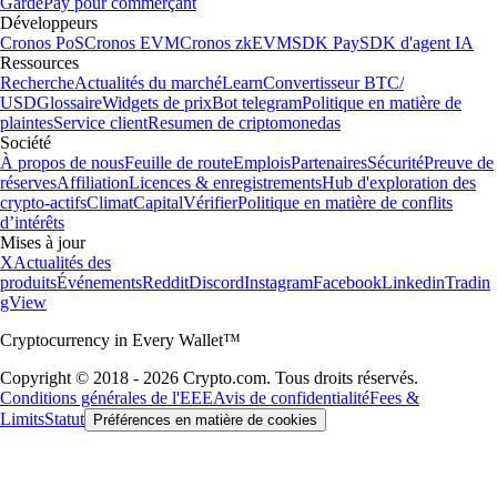
Garde
Pay pour commerçant
Développeurs
Cronos PoS
Cronos EVM
Cronos zkEVM
SDK Pay
SDK d'agent IA
Ressources
Recherche
Actualités du marché
Learn
Convertisseur BTC/
USD
Glossaire
Widgets de prix
Bot telegram
Politique en matière de
plaintes
Service client
Resumen de criptomonedas
Société
À propos de nous
Feuille de route
Emplois
Partenaires
Sécurité
Preuve de
réserves
Affiliation
Licences & enregistrements
Hub d'exploration des
crypto-actifs
Climat
Capital
Vérifier
Politique en matière de conflits
d’intérêts
Mises à jour
X
Actualités des
produits
Événements
Reddit
Discord
Instagram
Facebook
Linkedin
Tradin
gView
Cryptocurrency in Every Wallet™
Copyright © 2018 - 2026 Crypto.com. Tous droits réservés.
Conditions générales de l'EEE
Avis de confidentialité
Fees &
Limits
Statut
Préférences en matière de cookies