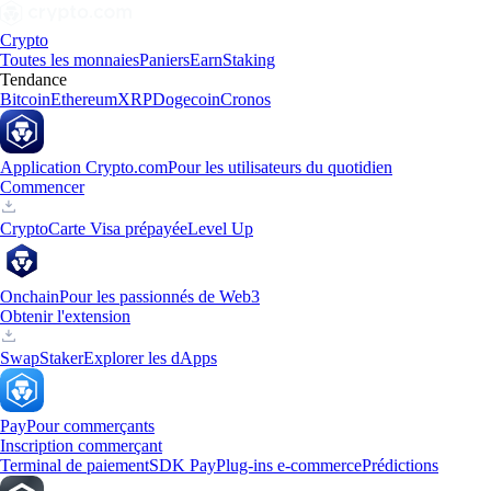
Crypto
Toutes les monnaies
Paniers
Earn
Staking
Tendance
Bitcoin
Ethereum
XRP
Dogecoin
Cronos
Application Crypto.com
Pour les utilisateurs du quotidien
Commencer
Crypto
Carte Visa prépayée
Level Up
Onchain
Pour les passionnés de Web3
Obtenir l'extension
Swap
Staker
Explorer les dApps
Pay
Pour commerçants
Inscription commerçant
Terminal de paiement
SDK Pay
Plug-ins e-commerce
Prédictions