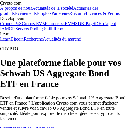
Crypto.com
À propos de nous
Actualités de la société
Actualités des
produits
Événements
Emplois
Partenaires
Sécurité
Licences & Permis
Développeurs
Cronos PoS
Cronos EVM
Cronos zkEVM
SDK Pay
SDK d'agent
IA
MCP Servers
Trading Skill Repo
Learn
Learn
Bitcoin
Recherche
Actualités du marché
CRYPTO
Une plateforme fiable pour vos
Schwab US Aggregate Bond
ETF en France
Besoin d'une plateforme fiable pour vos Schwab US Aggregate Bond
ETF en France ? L'application Crypto.com vous permet d'acheter,
vendre et suivre vos Schwab US Aggregate Bond ETF en toute
simplicité. Idéale pour explorer le marché et gérer vos crypto-actifs
facilement.