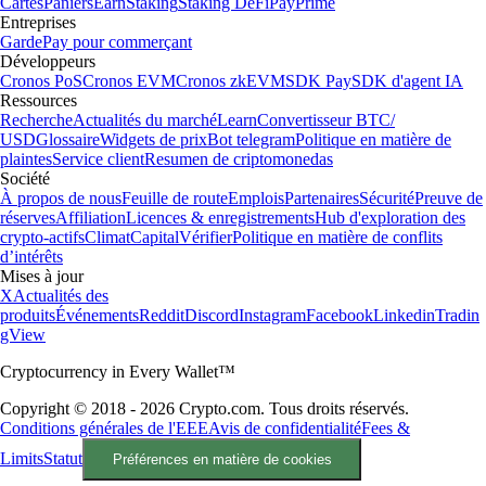
Cartes
Paniers
Earn
Staking
Staking DeFi
Pay
Prime
Entreprises
Garde
Pay pour commerçant
Développeurs
Cronos PoS
Cronos EVM
Cronos zkEVM
SDK Pay
SDK d'agent IA
Ressources
Recherche
Actualités du marché
Learn
Convertisseur BTC/
USD
Glossaire
Widgets de prix
Bot telegram
Politique en matière de
plaintes
Service client
Resumen de criptomonedas
Société
À propos de nous
Feuille de route
Emplois
Partenaires
Sécurité
Preuve de
réserves
Affiliation
Licences & enregistrements
Hub d'exploration des
crypto-actifs
Climat
Capital
Vérifier
Politique en matière de conflits
d’intérêts
Mises à jour
X
Actualités des
produits
Événements
Reddit
Discord
Instagram
Facebook
Linkedin
Tradin
gView
Cryptocurrency in Every Wallet™
Copyright © 2018 - 2026 Crypto.com. Tous droits réservés.
Conditions générales de l'EEE
Avis de confidentialité
Fees &
Limits
Statut
Préférences en matière de cookies