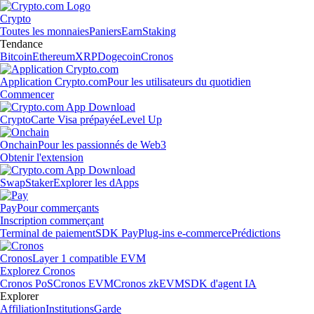
Crypto
Toutes les monnaies
Paniers
Earn
Staking
Tendance
Bitcoin
Ethereum
XRP
Dogecoin
Cronos
Application Crypto.com
Pour les utilisateurs du quotidien
Commencer
Crypto
Carte Visa prépayée
Level Up
Onchain
Pour les passionnés de Web3
Obtenir l'extension
Swap
Staker
Explorer les dApps
Pay
Pour commerçants
Inscription commerçant
Terminal de paiement
SDK Pay
Plug-ins e-commerce
Prédictions
Cronos
Layer 1 compatible EVM
Explorez Cronos
Cronos PoS
Cronos EVM
Cronos zkEVM
SDK d'agent IA
Explorer
Affiliation
Institutions
Garde