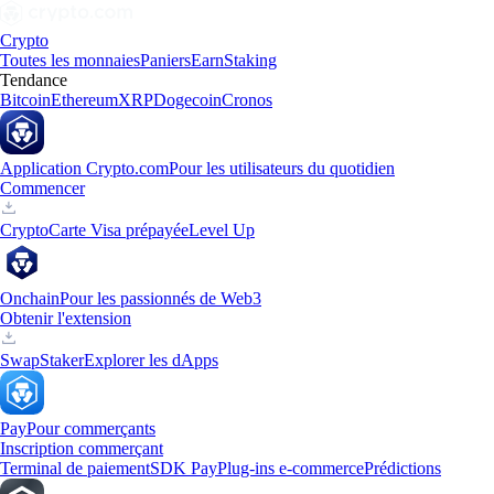
Crypto
Toutes les monnaies
Paniers
Earn
Staking
Tendance
Bitcoin
Ethereum
XRP
Dogecoin
Cronos
Application Crypto.com
Pour les utilisateurs du quotidien
Commencer
Crypto
Carte Visa prépayée
Level Up
Onchain
Pour les passionnés de Web3
Obtenir l'extension
Swap
Staker
Explorer les dApps
Pay
Pour commerçants
Inscription commerçant
Terminal de paiement
SDK Pay
Plug-ins e-commerce
Prédictions