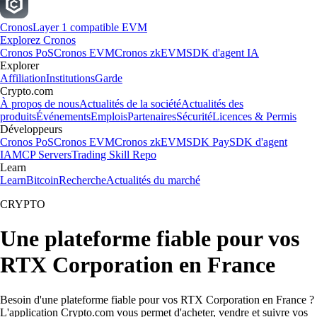
Cronos
Layer 1 compatible EVM
Explorez Cronos
Cronos PoS
Cronos EVM
Cronos zkEVM
SDK d'agent IA
Explorer
Affiliation
Institutions
Garde
Crypto.com
À propos de nous
Actualités de la société
Actualités des
produits
Événements
Emplois
Partenaires
Sécurité
Licences & Permis
Développeurs
Cronos PoS
Cronos EVM
Cronos zkEVM
SDK Pay
SDK d'agent
IA
MCP Servers
Trading Skill Repo
Learn
Learn
Bitcoin
Recherche
Actualités du marché
CRYPTO
Une plateforme fiable pour vos
RTX Corporation en France
Besoin d'une plateforme fiable pour vos RTX Corporation en France ?
L'application Crypto.com vous permet d'acheter, vendre et suivre vos