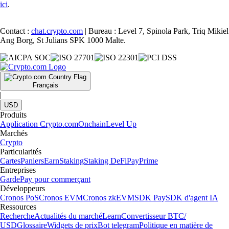
ici
.
Contact :
chat.crypto.com
| Bureau : Level 7, Spinola Park, Triq Mikiel
Ang Borg, St Julians SPK 1000 Malte.
Français
|
USD
Produits
Application Crypto.com
Onchain
Level Up
Marchés
Crypto
Particularités
Cartes
Paniers
Earn
Staking
Staking DeFi
Pay
Prime
Entreprises
Garde
Pay pour commerçant
Développeurs
Cronos PoS
Cronos EVM
Cronos zkEVM
SDK Pay
SDK d'agent IA
Ressources
Recherche
Actualités du marché
Learn
Convertisseur BTC/
USD
Glossaire
Widgets de prix
Bot telegram
Politique en matière de