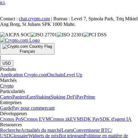
ici
.
Contact :
chat.crypto.com
| Bureau : Level 7, Spinola Park, Triq Mikiel
Ang Borg, St Julians SPK 1000 Malte.
Français
|
USD
Produits
Application Crypto.com
Onchain
Level Up
Marchés
Crypto
Particularités
Cartes
Paniers
Earn
Staking
Staking DeFi
Pay
Prime
Entreprises
Garde
Pay pour commerçant
Développeurs
Cronos PoS
Cronos EVM
Cronos zkEVM
SDK Pay
SDK d'agent IA
Ressources
Recherche
Actualités du marché
Learn
Convertisseur BTC/
USD
Glossaire
Widgets de prix
Bot telegram
Politique en matière de