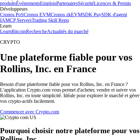
produits
Événements
Emplois
Partenaires
Sécurité
Licences & Permis
Développeurs
Cronos PoS
Cronos EVM
Cronos zkEVM
SDK Pay
SDK d'agent
IA
MCP Servers
Trading Skill Repo
Learn
Learn
Bitcoin
Recherche
Actualités du marché
CRYPTO
Une plateforme fiable pour vos
Rollins, Inc. en France
Besoin d'une plateforme fiable pour vos Rollins, Inc. en France ?
L'application Crypto.com vous permet d'acheter, vendre et suivre vos
Rollins, Inc. en toute simplicité. Idéale pour explorer le marché et gérer
vos crypto-actifs facilement.
Commencer avec Crypto.com
Pourquoi choisir notre plateforme pour vos
Rollins, Inc.