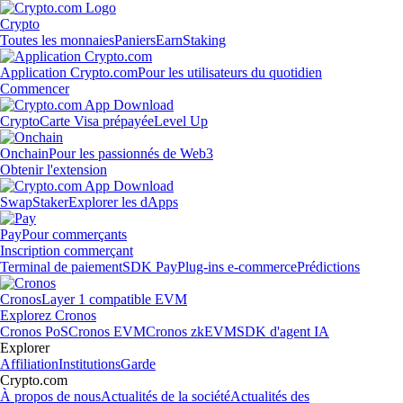
Crypto
Toutes les monnaies
Paniers
Earn
Staking
Application Crypto.com
Pour les utilisateurs du quotidien
Commencer
Crypto
Carte Visa prépayée
Level Up
Onchain
Pour les passionnés de Web3
Obtenir l'extension
Swap
Staker
Explorer les dApps
Pay
Pour commerçants
Inscription commerçant
Terminal de paiement
SDK Pay
Plug-ins e-commerce
Prédictions
Cronos
Layer 1 compatible EVM
Explorez Cronos
Cronos PoS
Cronos EVM
Cronos zkEVM
SDK d'agent IA
Explorer
Affiliation
Institutions
Garde
Crypto.com
À propos de nous
Actualités de la société
Actualités des