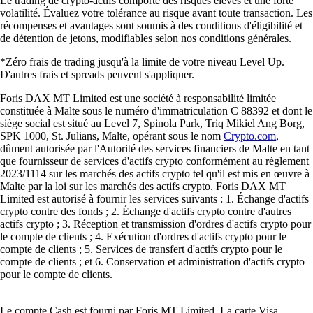
Le trading de crypto-actifs comporte des risques élevés et une forte
volatilité. Évaluez votre tolérance au risque avant toute transaction. Les
récompenses et avantages sont soumis à des conditions d'éligibilité et
de détention de jetons, modifiables selon nos conditions générales.
*Zéro frais de trading jusqu'à la limite de votre niveau Level Up.
D'autres frais et spreads peuvent s'appliquer.
Foris DAX MT Limited est une société à responsabilité limitée
constituée à Malte sous le numéro d'immatriculation C 88392 et dont le
siège social est situé au Level 7, Spinola Park, Triq Mikiel Ang Borg,
SPK 1000, St. Julians, Malte, opérant sous le nom
Crypto.com
,
dûment autorisée par l'Autorité des services financiers de Malte en tant
que fournisseur de services d'actifs crypto conformément au règlement
2023/1114 sur les marchés des actifs crypto tel qu'il est mis en œuvre à
Malte par la loi sur les marchés des actifs crypto. Foris DAX MT
Limited est autorisé à fournir les services suivants : 1. Échange d'actifs
crypto contre des fonds ; 2. Échange d'actifs crypto contre d'autres
actifs crypto ; 3. Réception et transmission d'ordres d'actifs crypto pour
le compte de clients ; 4. Exécution d'ordres d'actifs crypto pour le
compte de clients ; 5. Services de transfert d'actifs crypto pour le
compte de clients ; et 6. Conservation et administration d'actifs crypto
pour le compte de clients.
Le compte Cash est fourni par Foris MT Limited. La carte Visa