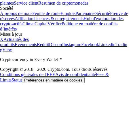
plaintes
Service client
Resumen de criptomonedas
Société
À propos de nous
Feuille de route
Emplois
Partenaires
Sécurité
Preuve de
réserves
Affiliation
Licences & enregistrements
Hub d'exploration des
crypto-actifs
Climat
Capital
Vérifier
Politique en matière de conflits
d’intérêts
Mises à jour
X
Actualités des
produits
Événements
Reddit
Discord
Instagram
Facebook
Linkedin
Tradin
gView
Cryptocurrency in Every Wallet™
Copyright © 2018 - 2026 Crypto.com. Tous droits réservés.
Conditions générales de l'EEE
Avis de confidentialité
Fees &
Limits
Statut
Préférences en matière de cookies