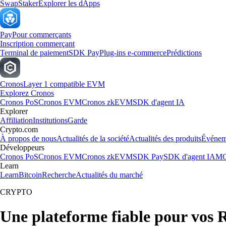
Swap
Staker
Explorer les dApps
Pay
Pour commerçants
Inscription commerçant
Terminal de paiement
SDK Pay
Plug-ins e-commerce
Prédictions
Cronos
Layer 1 compatible EVM
Explorez Cronos
Cronos PoS
Cronos EVM
Cronos zkEVM
SDK d'agent IA
Explorer
Affiliation
Institutions
Garde
Crypto.com
À propos de nous
Actualités de la société
Actualités des produits
Événem
Développeurs
Cronos PoS
Cronos EVM
Cronos zkEVM
SDK Pay
SDK d'agent IA
MC
Learn
Learn
Bitcoin
Recherche
Actualités du marché
CRYPTO
Une plateforme fiable pour vos