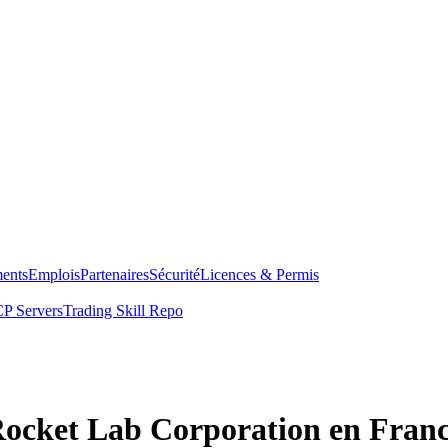
ents
Emplois
Partenaires
Sécurité
Licences & Permis
P Servers
Trading Skill Repo
 Rocket Lab Corporation en Fran