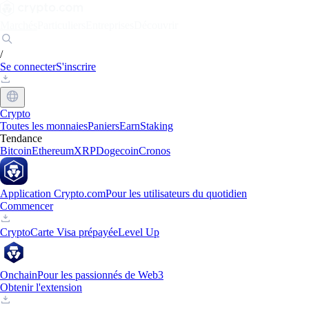
Marchés
Particuliers
Entreprises
Découvrir
/
Se connecter
S'inscrire
Crypto
Toutes les monnaies
Paniers
Earn
Staking
Tendance
Bitcoin
Ethereum
XRP
Dogecoin
Cronos
Application Crypto.com
Pour les utilisateurs du quotidien
Commencer
Crypto
Carte Visa prépayée
Level Up
Onchain
Pour les passionnés de Web3
Obtenir l'extension