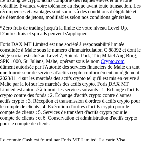
Le trading de crypto-actifs comporte des risques élevés et une forte
volatilité. Évaluez votre tolérance au risque avant toute transaction. Les
récompenses et avantages sont soumis à des conditions d'éligibilité et
de détention de jetons, modifiables selon nos conditions générales.
*Zéro frais de trading jusqu'à la limite de votre niveau Level Up.
D'autres frais et spreads peuvent s'appliquer.
Foris DAX MT Limited est une société à responsabilité limitée
constituée à Malte sous le numéro d'immatriculation C 88392 et dont le
siège social est situé au Level 7, Spinola Park, Triq Mikiel Ang Borg,
SPK 1000, St. Julians, Malte, opérant sous le nom
Crypto.com
,
dûment autorisée par l'Autorité des services financiers de Malte en tant
que fournisseur de services d'actifs crypto conformément au règlement
2023/1114 sur les marchés des actifs crypto tel qu'il est mis en œuvre à
Malte par la loi sur les marchés des actifs crypto. Foris DAX MT
Limited est autorisé à fournir les services suivants : 1. Échange d'actifs
crypto contre des fonds ; 2. Échange d'actifs crypto contre d'autres
actifs crypto ; 3. Réception et transmission d'ordres d'actifs crypto pour
le compte de clients ; 4. Exécution d'ordres d'actifs crypto pour le
compte de clients ; 5. Services de transfert d'actifs crypto pour le
compte de clients ; et 6. Conservation et administration d'actifs crypto
pour le compte de clients.
Le compte Cash est fourni par Foris MT Limited. La carte Visa