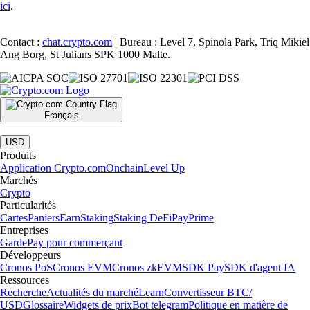
ici
.
Contact :
chat.crypto.com
| Bureau : Level 7, Spinola Park, Triq Mikiel
Ang Borg, St Julians SPK 1000 Malte.
Français
|
USD
Produits
Application Crypto.com
Onchain
Level Up
Marchés
Crypto
Particularités
Cartes
Paniers
Earn
Staking
Staking DeFi
Pay
Prime
Entreprises
Garde
Pay pour commerçant
Développeurs
Cronos PoS
Cronos EVM
Cronos zkEVM
SDK Pay
SDK d'agent IA
Ressources
Recherche
Actualités du marché
Learn
Convertisseur BTC/
USD
Glossaire
Widgets de prix
Bot telegram
Politique en matière de