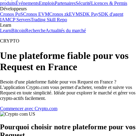
produits
Événements
Emplois
Partenaires
Sécurité
Licences & Permis
Développeurs
Cronos PoS
Cronos EVM
Cronos zkEVM
SDK Pay
SDK d'agent
IA
MCP Servers
Trading Skill Repo
Learn
Learn
Bitcoin
Recherche
Actualités du marché
CRYPTO
Une plateforme fiable pour vos
Request en France
Besoin d'une plateforme fiable pour vos Request en France ?
L'application Crypto.com vous permet d'acheter, vendre et suivre vos
Request en toute simplicité. Idéale pour explorer le marché et gérer vos
crypto-actifs facilement.
Commencer avec Crypto.com
Pourquoi choisir notre plateforme pour vos
Request