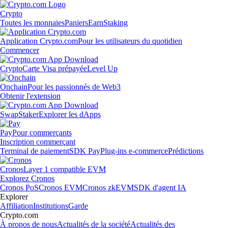
Crypto
Toutes les monnaies
Paniers
Earn
Staking
Application Crypto.com
Pour les utilisateurs du quotidien
Commencer
Crypto
Carte Visa prépayée
Level Up
Onchain
Pour les passionnés de Web3
Obtenir l'extension
Swap
Staker
Explorer les dApps
Pay
Pour commerçants
Inscription commerçant
Terminal de paiement
SDK Pay
Plug-ins e-commerce
Prédictions
Cronos
Layer 1 compatible EVM
Explorez Cronos
Cronos PoS
Cronos EVM
Cronos zkEVM
SDK d'agent IA
Explorer
Affiliation
Institutions
Garde
Crypto.com
À propos de nous
Actualités de la société
Actualités des