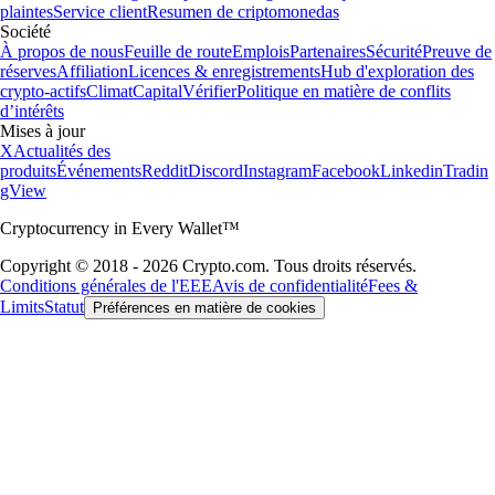
plaintes
Service client
Resumen de criptomonedas
Société
À propos de nous
Feuille de route
Emplois
Partenaires
Sécurité
Preuve de
réserves
Affiliation
Licences & enregistrements
Hub d'exploration des
crypto-actifs
Climat
Capital
Vérifier
Politique en matière de conflits
d’intérêts
Mises à jour
X
Actualités des
produits
Événements
Reddit
Discord
Instagram
Facebook
Linkedin
Tradin
gView
Cryptocurrency in Every Wallet™
Copyright © 2018 - 2026 Crypto.com. Tous droits réservés.
Conditions générales de l'EEE
Avis de confidentialité
Fees &
Limits
Statut
Préférences en matière de cookies