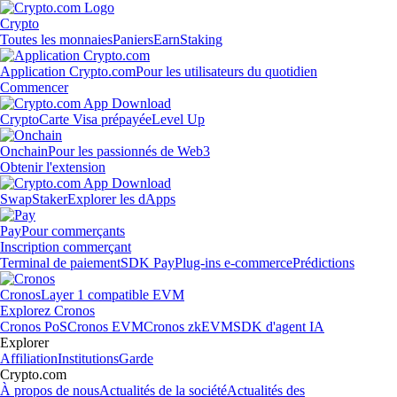
Crypto
Toutes les monnaies
Paniers
Earn
Staking
Application Crypto.com
Pour les utilisateurs du quotidien
Commencer
Crypto
Carte Visa prépayée
Level Up
Onchain
Pour les passionnés de Web3
Obtenir l'extension
Swap
Staker
Explorer les dApps
Pay
Pour commerçants
Inscription commerçant
Terminal de paiement
SDK Pay
Plug-ins e-commerce
Prédictions
Cronos
Layer 1 compatible EVM
Explorez Cronos
Cronos PoS
Cronos EVM
Cronos zkEVM
SDK d'agent IA
Explorer
Affiliation
Institutions
Garde
Crypto.com
À propos de nous
Actualités de la société
Actualités des