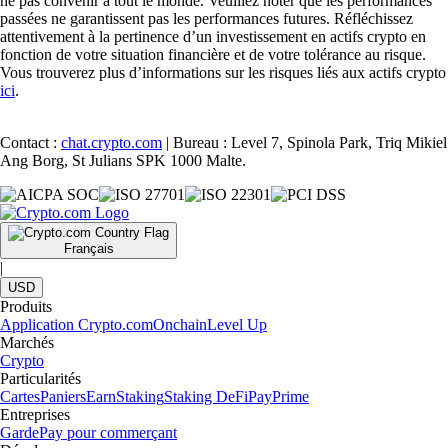
ne pas convenir à tout le monde. Veuillez noter que les performances
passées ne garantissent pas les performances futures. Réfléchissez
attentivement à la pertinence d’un investissement en actifs crypto en
fonction de votre situation financière et de votre tolérance au risque.
Vous trouverez plus d’informations sur les risques liés aux actifs crypto
ici
.
Contact :
chat.crypto.com
| Bureau : Level 7, Spinola Park, Triq Mikiel
Ang Borg, St Julians SPK 1000 Malte.
Français
|
USD
Produits
Application Crypto.com
Onchain
Level Up
Marchés
Crypto
Particularités
Cartes
Paniers
Earn
Staking
Staking DeFi
Pay
Prime
Entreprises
Garde
Pay pour commerçant