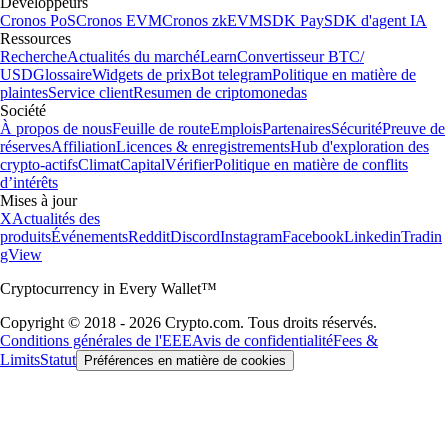
Développeurs
Cronos PoS
Cronos EVM
Cronos zkEVM
SDK Pay
SDK d'agent IA
Ressources
Recherche
Actualités du marché
Learn
Convertisseur BTC/
USD
Glossaire
Widgets de prix
Bot telegram
Politique en matière de
plaintes
Service client
Resumen de criptomonedas
Société
À propos de nous
Feuille de route
Emplois
Partenaires
Sécurité
Preuve de
réserves
Affiliation
Licences & enregistrements
Hub d'exploration des
crypto-actifs
Climat
Capital
Vérifier
Politique en matière de conflits
d’intérêts
Mises à jour
X
Actualités des
produits
Événements
Reddit
Discord
Instagram
Facebook
Linkedin
Tradin
gView
Cryptocurrency in Every Wallet™
Copyright © 2018 - 2026 Crypto.com. Tous droits réservés.
Conditions générales de l'EEE
Avis de confidentialité
Fees &
Limits
Statut
Préférences en matière de cookies