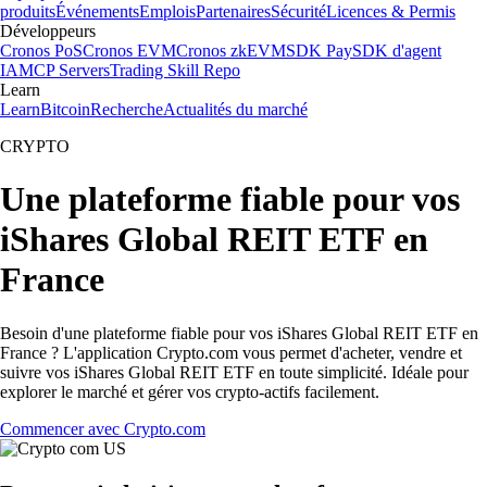
produits
Événements
Emplois
Partenaires
Sécurité
Licences & Permis
Développeurs
Cronos PoS
Cronos EVM
Cronos zkEVM
SDK Pay
SDK d'agent
IA
MCP Servers
Trading Skill Repo
Learn
Learn
Bitcoin
Recherche
Actualités du marché
CRYPTO
Une plateforme fiable pour vos
iShares Global REIT ETF en
France
Besoin d'une plateforme fiable pour vos iShares Global REIT ETF en
France ? L'application Crypto.com vous permet d'acheter, vendre et
suivre vos iShares Global REIT ETF en toute simplicité. Idéale pour
explorer le marché et gérer vos crypto-actifs facilement.
Commencer avec Crypto.com