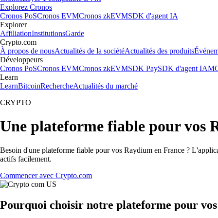
Explorez Cronos
Cronos PoS
Cronos EVM
Cronos zkEVM
SDK d'agent IA
Explorer
Affiliation
Institutions
Garde
Crypto.com
À propos de nous
Actualités de la société
Actualités des produits
Événem
Développeurs
Cronos PoS
Cronos EVM
Cronos zkEVM
SDK Pay
SDK d'agent IA
MC
Learn
Learn
Bitcoin
Recherche
Actualités du marché
CRYPTO
Une plateforme fiable pour vos
Besoin d'une plateforme fiable pour vos Raydium en France ? L'applicat
actifs facilement.
Commencer avec Crypto.com
Pourquoi choisir notre plateforme pour vo