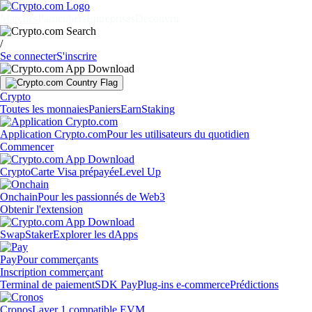
Marchés
Particuliers
Entreprises
Découvrir
/
Se connecter
S'inscrire
Crypto
Toutes les monnaies
Paniers
Earn
Staking
Application Crypto.com
Pour les utilisateurs du quotidien
Commencer
Crypto
Carte Visa prépayée
Level Up
Onchain
Pour les passionnés de Web3
Obtenir l'extension
Swap
Staker
Explorer les dApps
Pay
Pour commerçants
Inscription commerçant
Terminal de paiement
SDK Pay
Plug-ins e-commerce
Prédictions
Cronos
Layer 1 compatible EVM