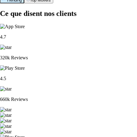
Trending
Top Movers
Ce que disent nos clients
4.7
320k Reviews
4.5
660k Reviews