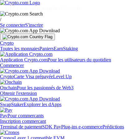
Marchés
Particuliers
Entreprises
Découvrir
/
Se connecter
S'inscrire
Crypto
Toutes les monnaies
Paniers
Earn
Staking
Application Crypto.com
Pour les utilisateurs du quotidien
Commencer
Crypto
Carte Visa prépayée
Level Up
Onchain
Pour les passionnés de Web3
Obtenir l'extension
Swap
Staker
Explorer les dApps
Pay
Pour commerçants
Inscription commerçant
Terminal de paiement
SDK Pay
Plug-ins e-commerce
Prédictions
Cronos
Layer 1 compatible EVM