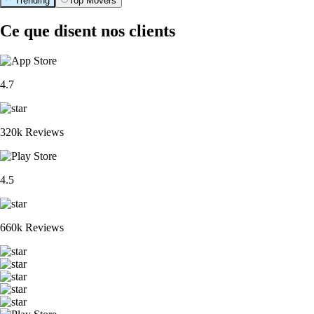
Trending
Top Movers
Ce que disent nos clients
4.7
320k Reviews
4.5
660k Reviews