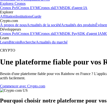
Explorez Cronos
Cronos PoS
Cronos EVM
Cronos zkEVM
SDK d'agent IA
Explorer
Affiliation
Institutions
Garde
Crypto.com
À propos de nous
Actualités de la société
Actualités des produits
Événem
Développeurs
Cronos PoS
Cronos EVM
Cronos zkEVM
SDK Pay
SDK d'agent IA
MC
Learn
Learn
Bitcoin
Recherche
Actualités du marché
CRYPTO
Une plateforme fiable pour vos
Besoin d'une plateforme fiable pour vos Rainbow en France ? L'applicat
actifs facilement.
Commencer avec Crypto.com
Pourquoi choisir notre plateforme pour vo