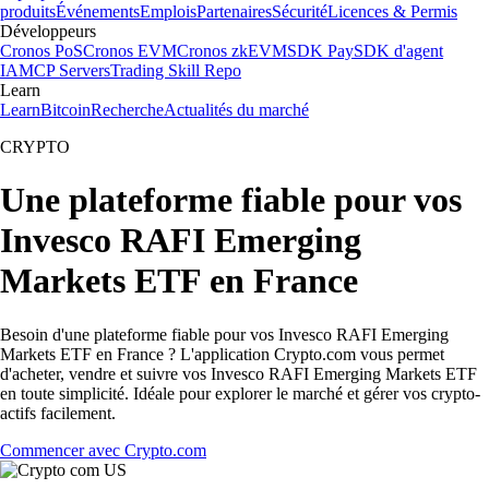
produits
Événements
Emplois
Partenaires
Sécurité
Licences & Permis
Développeurs
Cronos PoS
Cronos EVM
Cronos zkEVM
SDK Pay
SDK d'agent
IA
MCP Servers
Trading Skill Repo
Learn
Learn
Bitcoin
Recherche
Actualités du marché
CRYPTO
Une plateforme fiable pour vos
Invesco RAFI Emerging
Markets ETF en France
Besoin d'une plateforme fiable pour vos Invesco RAFI Emerging
Markets ETF en France ? L'application Crypto.com vous permet
d'acheter, vendre et suivre vos Invesco RAFI Emerging Markets ETF
en toute simplicité. Idéale pour explorer le marché et gérer vos crypto-
actifs facilement.
Commencer avec Crypto.com