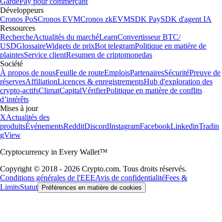
Garde
Pay pour commerçant
Développeurs
Cronos PoS
Cronos EVM
Cronos zkEVM
SDK Pay
SDK d'agent IA
Ressources
Recherche
Actualités du marché
Learn
Convertisseur BTC/
USD
Glossaire
Widgets de prix
Bot telegram
Politique en matière de
plaintes
Service client
Resumen de criptomonedas
Société
À propos de nous
Feuille de route
Emplois
Partenaires
Sécurité
Preuve de
réserves
Affiliation
Licences & enregistrements
Hub d'exploration des
crypto-actifs
Climat
Capital
Vérifier
Politique en matière de conflits
d’intérêts
Mises à jour
X
Actualités des
produits
Événements
Reddit
Discord
Instagram
Facebook
Linkedin
Tradin
gView
Cryptocurrency in Every Wallet™
Copyright © 2018 - 2026 Crypto.com. Tous droits réservés.
Conditions générales de l'EEE
Avis de confidentialité
Fees &
Limits
Statut
Préférences en matière de cookies