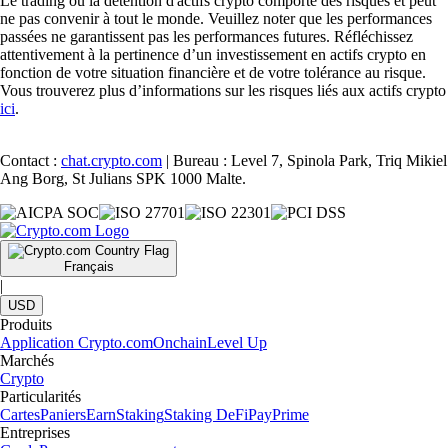
Le trading ou la détention d'actifs crypto comporte des risques et peut
ne pas convenir à tout le monde. Veuillez noter que les performances
passées ne garantissent pas les performances futures. Réfléchissez
attentivement à la pertinence d’un investissement en actifs crypto en
fonction de votre situation financière et de votre tolérance au risque.
Vous trouverez plus d’informations sur les risques liés aux actifs crypto
ici
.
Contact :
chat.crypto.com
| Bureau : Level 7, Spinola Park, Triq Mikiel
Ang Borg, St Julians SPK 1000 Malte.
Français
|
USD
Produits
Application Crypto.com
Onchain
Level Up
Marchés
Crypto
Particularités
Cartes
Paniers
Earn
Staking
Staking DeFi
Pay
Prime
Entreprises