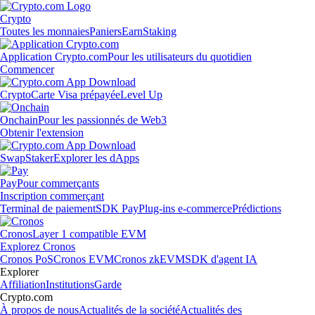
Crypto
Toutes les monnaies
Paniers
Earn
Staking
Application Crypto.com
Pour les utilisateurs du quotidien
Commencer
Crypto
Carte Visa prépayée
Level Up
Onchain
Pour les passionnés de Web3
Obtenir l'extension
Swap
Staker
Explorer les dApps
Pay
Pour commerçants
Inscription commerçant
Terminal de paiement
SDK Pay
Plug-ins e-commerce
Prédictions
Cronos
Layer 1 compatible EVM
Explorez Cronos
Cronos PoS
Cronos EVM
Cronos zkEVM
SDK d'agent IA
Explorer
Affiliation
Institutions
Garde
Crypto.com
À propos de nous
Actualités de la société
Actualités des