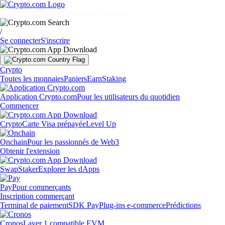
Marchés
Particuliers
Entreprises
Découvrir
/
Se connecter
S'inscrire
Crypto
Toutes les monnaies
Paniers
Earn
Staking
Application Crypto.com
Pour les utilisateurs du quotidien
Commencer
Crypto
Carte Visa prépayée
Level Up
Onchain
Pour les passionnés de Web3
Obtenir l'extension
Swap
Staker
Explorer les dApps
Pay
Pour commerçants
Inscription commerçant
Terminal de paiement
SDK Pay
Plug-ins e-commerce
Prédictions
Cronos
Layer 1 compatible EVM