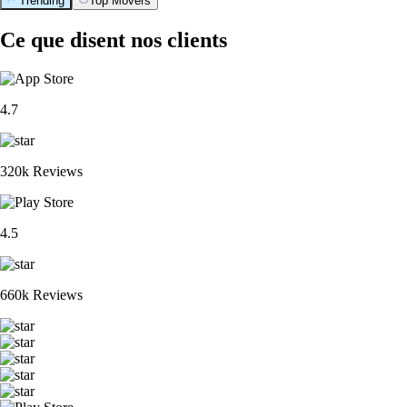
Trending
Top Movers
Ce que disent nos clients
4.7
320k Reviews
4.5
660k Reviews