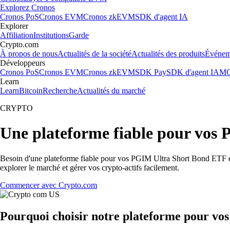
Explorez Cronos
Cronos PoS
Cronos EVM
Cronos zkEVM
SDK d'agent IA
Explorer
Affiliation
Institutions
Garde
Crypto.com
À propos de nous
Actualités de la société
Actualités des produits
Événem
Développeurs
Cronos PoS
Cronos EVM
Cronos zkEVM
SDK Pay
SDK d'agent IA
MC
Learn
Learn
Bitcoin
Recherche
Actualités du marché
CRYPTO
Une plateforme fiable pour vos
Besoin d'une plateforme fiable pour vos PGIM Ultra Short Bond ETF en
explorer le marché et gérer vos crypto-actifs facilement.
Commencer avec Crypto.com
Pourquoi choisir notre plateforme pour v