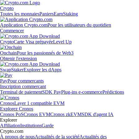
Crypto
Toutes les monnaies
Paniers
Earn
Staking
Application Crypto.com
Pour les utilisateurs du quotidien
Commencer
Crypto
Carte Visa prépayée
Level Up
Onchain
Pour les passionnés de Web3
Obtenir l'extension
Swap
Staker
Explorer les dApps
Pay
Pour commerçants
Inscription commerçant
Terminal de paiement
SDK Pay
Plug-ins e-commerce
Prédictions
Cronos
Layer 1 compatible EVM
Explorez Cronos
Cronos PoS
Cronos EVM
Cronos zkEVM
SDK d'agent IA
Explorer
Affiliation
Institutions
Garde
Crypto.com
À propos de nous
Actualités de la société
Actualités des