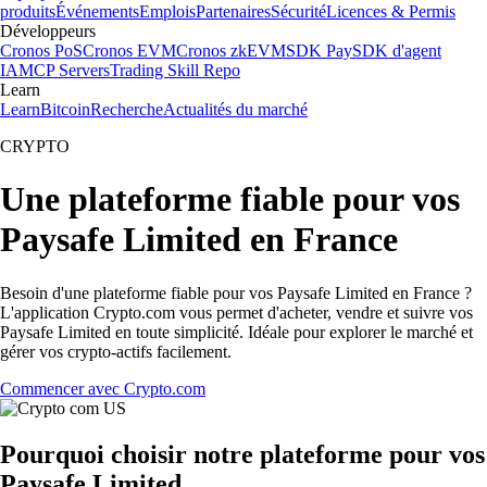
produits
Événements
Emplois
Partenaires
Sécurité
Licences & Permis
Développeurs
Cronos PoS
Cronos EVM
Cronos zkEVM
SDK Pay
SDK d'agent
IA
MCP Servers
Trading Skill Repo
Learn
Learn
Bitcoin
Recherche
Actualités du marché
CRYPTO
Une plateforme fiable pour vos
Paysafe Limited en France
Besoin d'une plateforme fiable pour vos Paysafe Limited en France ?
L'application Crypto.com vous permet d'acheter, vendre et suivre vos
Paysafe Limited en toute simplicité. Idéale pour explorer le marché et
gérer vos crypto-actifs facilement.
Commencer avec Crypto.com
Pourquoi choisir notre plateforme pour vos
Paysafe Limited