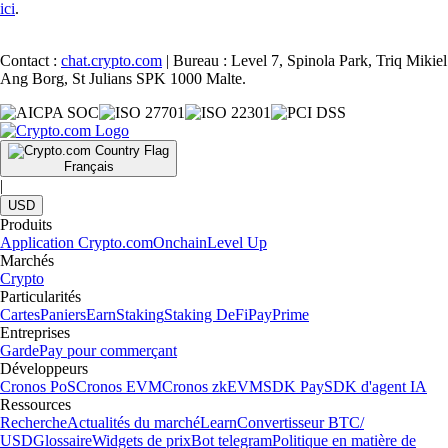
ici
.
Contact :
chat.crypto.com
| Bureau : Level 7, Spinola Park, Triq Mikiel
Ang Borg, St Julians SPK 1000 Malte.
Français
|
USD
Produits
Application Crypto.com
Onchain
Level Up
Marchés
Crypto
Particularités
Cartes
Paniers
Earn
Staking
Staking DeFi
Pay
Prime
Entreprises
Garde
Pay pour commerçant
Développeurs
Cronos PoS
Cronos EVM
Cronos zkEVM
SDK Pay
SDK d'agent IA
Ressources
Recherche
Actualités du marché
Learn
Convertisseur BTC/
USD
Glossaire
Widgets de prix
Bot telegram
Politique en matière de