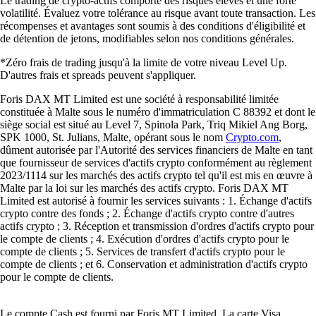
Le trading de crypto-actifs comporte des risques élevés et une forte
volatilité. Évaluez votre tolérance au risque avant toute transaction. Les
récompenses et avantages sont soumis à des conditions d'éligibilité et
de détention de jetons, modifiables selon nos conditions générales.
*Zéro frais de trading jusqu'à la limite de votre niveau Level Up.
D'autres frais et spreads peuvent s'appliquer.
Foris DAX MT Limited est une société à responsabilité limitée
constituée à Malte sous le numéro d'immatriculation C 88392 et dont le
siège social est situé au Level 7, Spinola Park, Triq Mikiel Ang Borg,
SPK 1000, St. Julians, Malte, opérant sous le nom
Crypto.com
,
dûment autorisée par l'Autorité des services financiers de Malte en tant
que fournisseur de services d'actifs crypto conformément au règlement
2023/1114 sur les marchés des actifs crypto tel qu'il est mis en œuvre à
Malte par la loi sur les marchés des actifs crypto. Foris DAX MT
Limited est autorisé à fournir les services suivants : 1. Échange d'actifs
crypto contre des fonds ; 2. Échange d'actifs crypto contre d'autres
actifs crypto ; 3. Réception et transmission d'ordres d'actifs crypto pour
le compte de clients ; 4. Exécution d'ordres d'actifs crypto pour le
compte de clients ; 5. Services de transfert d'actifs crypto pour le
compte de clients ; et 6. Conservation et administration d'actifs crypto
pour le compte de clients.
Le compte Cash est fourni par Foris MT Limited. La carte Visa