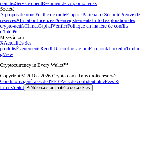
plaintes
Service client
Resumen de criptomonedas
Société
À propos de nous
Feuille de route
Emplois
Partenaires
Sécurité
Preuve de
réserves
Affiliation
Licences & enregistrements
Hub d'exploration des
crypto-actifs
Climat
Capital
Vérifier
Politique en matière de conflits
d’intérêts
Mises à jour
X
Actualités des
produits
Événements
Reddit
Discord
Instagram
Facebook
Linkedin
Tradin
gView
Cryptocurrency in Every Wallet™
Copyright © 2018 - 2026 Crypto.com. Tous droits réservés.
Conditions générales de l'EEE
Avis de confidentialité
Fees &
Limits
Statut
Préférences en matière de cookies