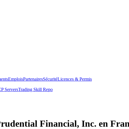
ents
Emplois
Partenaires
Sécurité
Licences & Permis
P Servers
Trading Skill Repo
rudential Financial, Inc. en Fra