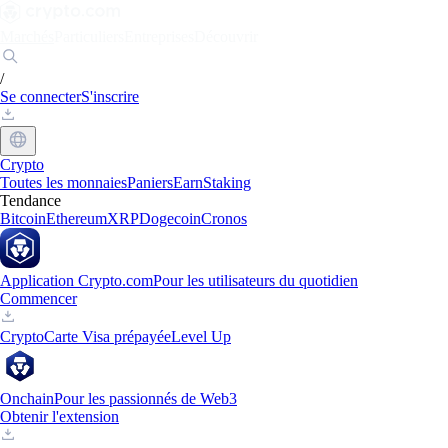
Marchés
Particuliers
Entreprises
Découvrir
/
Se connecter
S'inscrire
Crypto
Toutes les monnaies
Paniers
Earn
Staking
Tendance
Bitcoin
Ethereum
XRP
Dogecoin
Cronos
Application Crypto.com
Pour les utilisateurs du quotidien
Commencer
Crypto
Carte Visa prépayée
Level Up
Onchain
Pour les passionnés de Web3
Obtenir l'extension