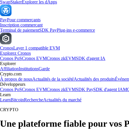
Swap
Staker
Explorer les dApps
Pay
Pour commerçants
Inscription commerçant
Terminal de paiement
SDK Pay
Plug-ins e-commerce
Cronos
Layer 1 compatible EVM
Explorez Cronos
Cronos PoS
Cronos EVM
Cronos zkEVM
SDK d'agent IA
Explorer
Affiliation
Institutions
Garde
Crypto.com
À propos de nous
Actualités de la société
Actualités des produits
Événem
Développeurs
Cronos PoS
Cronos EVM
Cronos zkEVM
SDK Pay
SDK d'agent IA
MC
Learn
Learn
Bitcoin
Recherche
Actualités du marché
CRYPTO
Une plateforme fiable pour vos P