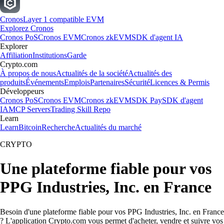
Cronos
Layer 1 compatible EVM
Explorez Cronos
Cronos PoS
Cronos EVM
Cronos zkEVM
SDK d'agent IA
Explorer
Affiliation
Institutions
Garde
Crypto.com
À propos de nous
Actualités de la société
Actualités des
produits
Événements
Emplois
Partenaires
Sécurité
Licences & Permis
Développeurs
Cronos PoS
Cronos EVM
Cronos zkEVM
SDK Pay
SDK d'agent
IA
MCP Servers
Trading Skill Repo
Learn
Learn
Bitcoin
Recherche
Actualités du marché
CRYPTO
Une plateforme fiable pour vos
PPG Industries, Inc. en France
Besoin d'une plateforme fiable pour vos PPG Industries, Inc. en France
? L'application Crypto.com vous permet d'acheter, vendre et suivre vos