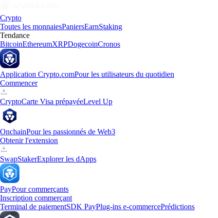
Crypto
Toutes les monnaies
Paniers
Earn
Staking
Tendance
Bitcoin
Ethereum
XRP
Dogecoin
Cronos
Application Crypto.com
Pour les utilisateurs du quotidien
Commencer
Crypto
Carte Visa prépayée
Level Up
Onchain
Pour les passionnés de Web3
Obtenir l'extension
Swap
Staker
Explorer les dApps
Pay
Pour commerçants
Inscription commerçant
Terminal de paiement
SDK Pay
Plug-ins e-commerce
Prédictions