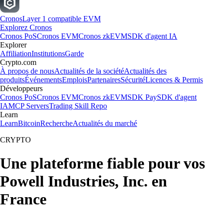
Cronos
Layer 1 compatible EVM
Explorez Cronos
Cronos PoS
Cronos EVM
Cronos zkEVM
SDK d'agent IA
Explorer
Affiliation
Institutions
Garde
Crypto.com
À propos de nous
Actualités de la société
Actualités des
produits
Événements
Emplois
Partenaires
Sécurité
Licences & Permis
Développeurs
Cronos PoS
Cronos EVM
Cronos zkEVM
SDK Pay
SDK d'agent
IA
MCP Servers
Trading Skill Repo
Learn
Learn
Bitcoin
Recherche
Actualités du marché
CRYPTO
Une plateforme fiable pour vos
Powell Industries, Inc. en
France