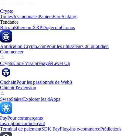
Crypto
Toutes les monnaies
Paniers
Earn
Staking
Tendance
Bitcoin
Ethereum
XRP
Dogecoin
Cronos
Application Crypto.com
Pour les utilisateurs du quotidien
Commencer
Crypto
Carte Visa prépayée
Level Up
Onchain
Pour les passionnés de Web3
Obtenir l'extension
Swap
Staker
Explorer les dApps
Pay
Pour commerçants
Inscription commerçant
Terminal de paiement
SDK Pay
Plug-ins e-commerce
Prédictions