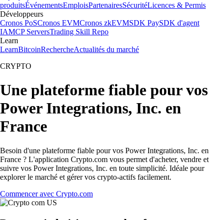
produits
Événements
Emplois
Partenaires
Sécurité
Licences & Permis
Développeurs
Cronos PoS
Cronos EVM
Cronos zkEVM
SDK Pay
SDK d'agent
IA
MCP Servers
Trading Skill Repo
Learn
Learn
Bitcoin
Recherche
Actualités du marché
CRYPTO
Une plateforme fiable pour vos
Power Integrations, Inc. en
France
Besoin d'une plateforme fiable pour vos Power Integrations, Inc. en
France ? L'application Crypto.com vous permet d'acheter, vendre et
suivre vos Power Integrations, Inc. en toute simplicité. Idéale pour
explorer le marché et gérer vos crypto-actifs facilement.
Commencer avec Crypto.com