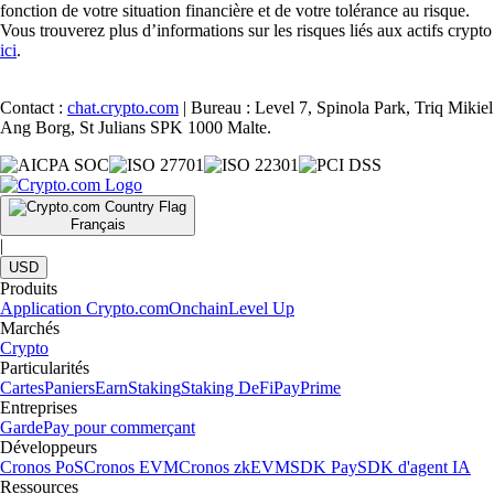
fonction de votre situation financière et de votre tolérance au risque.
Vous trouverez plus d’informations sur les risques liés aux actifs crypto
ici
.
Contact :
chat.crypto.com
| Bureau : Level 7, Spinola Park, Triq Mikiel
Ang Borg, St Julians SPK 1000 Malte.
Français
|
USD
Produits
Application Crypto.com
Onchain
Level Up
Marchés
Crypto
Particularités
Cartes
Paniers
Earn
Staking
Staking DeFi
Pay
Prime
Entreprises
Garde
Pay pour commerçant
Développeurs
Cronos PoS
Cronos EVM
Cronos zkEVM
SDK Pay
SDK d'agent IA
Ressources