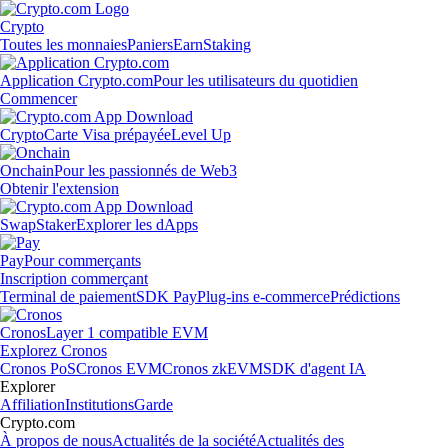
Crypto
Toutes les monnaies
Paniers
Earn
Staking
Application Crypto.com
Pour les utilisateurs du quotidien
Commencer
Crypto
Carte Visa prépayée
Level Up
Onchain
Pour les passionnés de Web3
Obtenir l'extension
Swap
Staker
Explorer les dApps
Pay
Pour commerçants
Inscription commerçant
Terminal de paiement
SDK Pay
Plug-ins e-commerce
Prédictions
Cronos
Layer 1 compatible EVM
Explorez Cronos
Cronos PoS
Cronos EVM
Cronos zkEVM
SDK d'agent IA
Explorer
Affiliation
Institutions
Garde
Crypto.com
À propos de nous
Actualités de la société
Actualités des