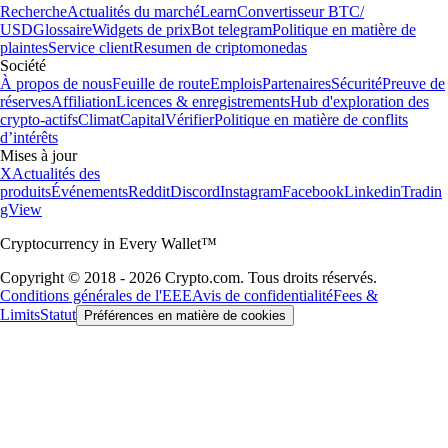
Recherche
Actualités du marché
Learn
Convertisseur BTC/
USD
Glossaire
Widgets de prix
Bot telegram
Politique en matière de
plaintes
Service client
Resumen de criptomonedas
Société
À propos de nous
Feuille de route
Emplois
Partenaires
Sécurité
Preuve de
réserves
Affiliation
Licences & enregistrements
Hub d'exploration des
crypto-actifs
Climat
Capital
Vérifier
Politique en matière de conflits
d’intérêts
Mises à jour
X
Actualités des
produits
Événements
Reddit
Discord
Instagram
Facebook
Linkedin
Tradin
gView
Cryptocurrency in Every Wallet™
Copyright © 2018 - 2026 Crypto.com. Tous droits réservés.
Conditions générales de l'EEE
Avis de confidentialité
Fees &
Limits
Statut
Préférences en matière de cookies